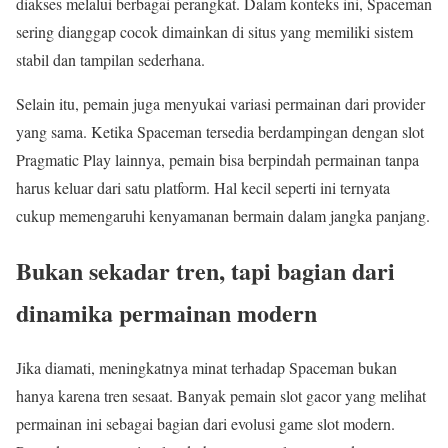
diakses melalui berbagai perangkat. Dalam konteks ini, Spaceman
sering dianggap cocok dimainkan di situs yang memiliki sistem
stabil dan tampilan sederhana.
Selain itu, pemain juga menyukai variasi permainan dari provider
yang sama. Ketika Spaceman tersedia berdampingan dengan slot
Pragmatic Play lainnya, pemain bisa berpindah permainan tanpa
harus keluar dari satu platform. Hal kecil seperti ini ternyata
cukup memengaruhi kenyamanan bermain dalam jangka panjang.
Bukan sekadar tren, tapi bagian dari
dinamika permainan modern
Jika diamati, meningkatnya minat terhadap Spaceman bukan
hanya karena tren sesaat. Banyak pemain slot gacor yang melihat
permainan ini sebagai bagian dari evolusi game slot modern.