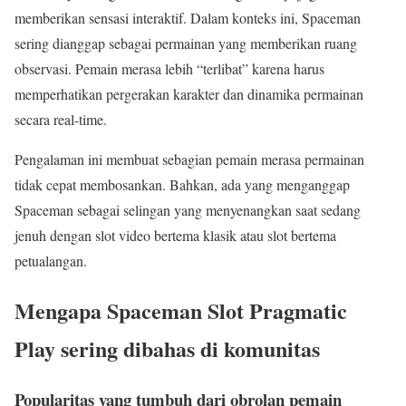
memberikan sensasi interaktif. Dalam konteks ini, Spaceman
sering dianggap sebagai permainan yang memberikan ruang
observasi. Pemain merasa lebih “terlibat” karena harus
memperhatikan pergerakan karakter dan dinamika permainan
secara real-time.
Pengalaman ini membuat sebagian pemain merasa permainan
tidak cepat membosankan. Bahkan, ada yang menganggap
Spaceman sebagai selingan yang menyenangkan saat sedang
jenuh dengan slot video bertema klasik atau slot bertema
petualangan.
Mengapa Spaceman Slot Pragmatic
Play sering dibahas di komunitas
Popularitas yang tumbuh dari obrolan pemain