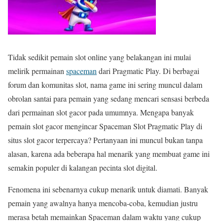
Tidak sedikit pemain slot online yang belakangan ini mulai
melirik permainan
spaceman
dari Pragmatic Play. Di berbagai
forum dan komunitas slot, nama game ini sering muncul dalam
obrolan santai para pemain yang sedang mencari sensasi berbeda
dari permainan slot gacor pada umumnya. Mengapa banyak
pemain slot gacor mengincar Spaceman Slot Pragmatic Play di
situs slot gacor terpercaya? Pertanyaan ini muncul bukan tanpa
alasan, karena ada beberapa hal menarik yang membuat game ini
semakin populer di kalangan pecinta slot digital.
Fenomena ini sebenarnya cukup menarik untuk diamati. Banyak
pemain yang awalnya hanya mencoba-coba, kemudian justru
merasa betah memainkan Spaceman dalam waktu yang cukup