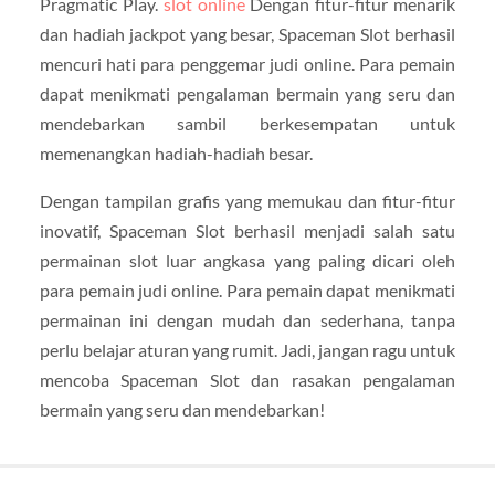
Pragmatic Play.
slot online
Dengan fitur-fitur menarik
dan hadiah jackpot yang besar, Spaceman Slot berhasil
mencuri hati para penggemar judi online. Para pemain
dapat menikmati pengalaman bermain yang seru dan
mendebarkan sambil berkesempatan untuk
memenangkan hadiah-hadiah besar.
Dengan tampilan grafis yang memukau dan fitur-fitur
inovatif, Spaceman Slot berhasil menjadi salah satu
permainan slot luar angkasa yang paling dicari oleh
para pemain judi online. Para pemain dapat menikmati
permainan ini dengan mudah dan sederhana, tanpa
perlu belajar aturan yang rumit. Jadi, jangan ragu untuk
mencoba Spaceman Slot dan rasakan pengalaman
bermain yang seru dan mendebarkan!