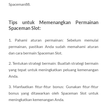
Spaceman88.
Tips untuk Memenangkan Permainan
Spaceman Slot:
1. Pahami aturan permainan: Sebelum memulai
permainan, pastikan Anda sudah memahami aturan
dan cara bermain Spaceman Slot.
2. Tentukan strategi bermain: Buatlah strategi bermain
yang tepat untuk meningkatkan peluang kemenangan
Anda.
3. Manfaatkan fitur-fitur bonus: Gunakan fitur-fitur
bonus yang ditawarkan oleh Spaceman Slot untuk
meningkatkan kemenangan Anda.