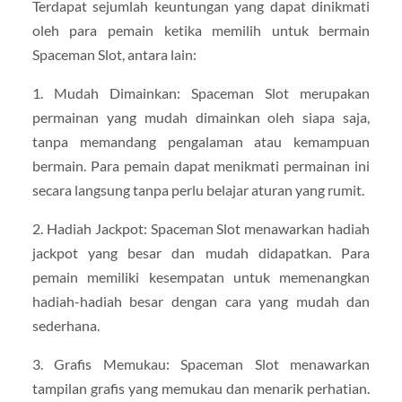
Terdapat sejumlah keuntungan yang dapat dinikmati
oleh para pemain ketika memilih untuk bermain
Spaceman Slot, antara lain:
1. Mudah Dimainkan: Spaceman Slot merupakan
permainan yang mudah dimainkan oleh siapa saja,
tanpa memandang pengalaman atau kemampuan
bermain. Para pemain dapat menikmati permainan ini
secara langsung tanpa perlu belajar aturan yang rumit.
2. Hadiah Jackpot: Spaceman Slot menawarkan hadiah
jackpot yang besar dan mudah didapatkan. Para
pemain memiliki kesempatan untuk memenangkan
hadiah-hadiah besar dengan cara yang mudah dan
sederhana.
3. Grafis Memukau: Spaceman Slot menawarkan
tampilan grafis yang memukau dan menarik perhatian.