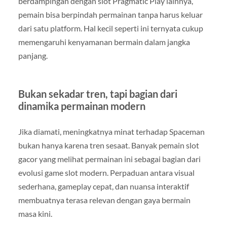
berdampingan dengan slot Pragmatic Play lainnya,
pemain bisa berpindah permainan tanpa harus keluar
dari satu platform. Hal kecil seperti ini ternyata cukup
memengaruhi kenyamanan bermain dalam jangka
panjang.
Bukan sekadar tren, tapi bagian dari
dinamika permainan modern
Jika diamati, meningkatnya minat terhadap Spaceman
bukan hanya karena tren sesaat. Banyak pemain slot
gacor yang melihat permainan ini sebagai bagian dari
evolusi game slot modern. Perpaduan antara visual
sederhana, gameplay cepat, dan nuansa interaktif
membuatnya terasa relevan dengan gaya bermain
masa kini.