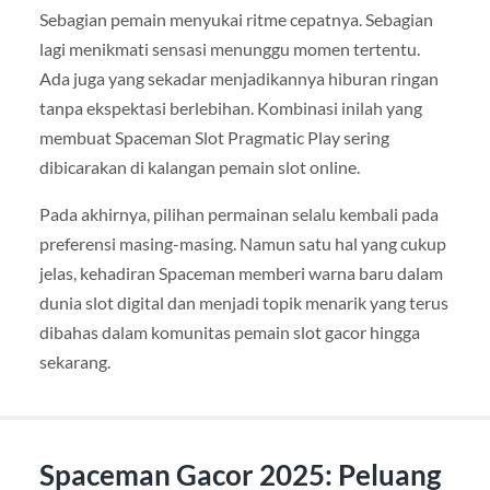
Sebagian pemain menyukai ritme cepatnya. Sebagian
lagi menikmati sensasi menunggu momen tertentu.
Ada juga yang sekadar menjadikannya hiburan ringan
tanpa ekspektasi berlebihan. Kombinasi inilah yang
membuat Spaceman Slot Pragmatic Play sering
dibicarakan di kalangan pemain slot online.
Pada akhirnya, pilihan permainan selalu kembali pada
preferensi masing-masing. Namun satu hal yang cukup
jelas, kehadiran Spaceman memberi warna baru dalam
dunia slot digital dan menjadi topik menarik yang terus
dibahas dalam komunitas pemain slot gacor hingga
sekarang.
Spaceman Gacor 2025: Peluang