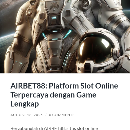
AIRBET88: Platform Slot Online
Terpercaya dengan Game
Lengkap
AUGUST 18, 2025
/
0 COMMENTS
Bergabunglah di AIRBET88, situs slot online