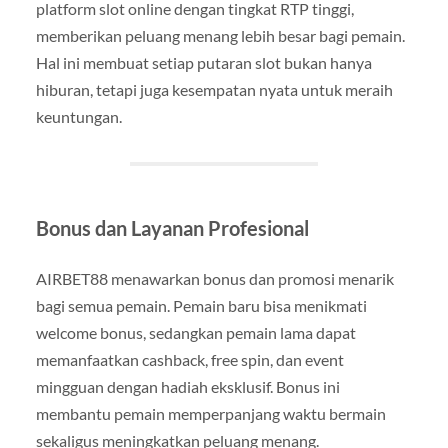
platform slot online dengan tingkat RTP tinggi,
memberikan peluang menang lebih besar bagi pemain.
Hal ini membuat setiap putaran slot bukan hanya
hiburan, tetapi juga kesempatan nyata untuk meraih
keuntungan.
Bonus dan Layanan Profesional
AIRBET88 menawarkan bonus dan promosi menarik
bagi semua pemain. Pemain baru bisa menikmati
welcome bonus, sedangkan pemain lama dapat
memanfaatkan cashback, free spin, dan event
mingguan dengan hadiah eksklusif. Bonus ini
membantu pemain memperpanjang waktu bermain
sekaligus meningkatkan peluang menang.