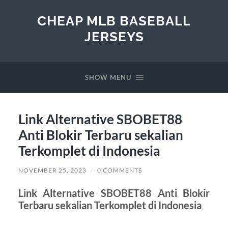
CHEAP MLB BASEBALL
JERSEYS
SHOW MENU
Link Alternative SBOBET88
Anti Blokir Terbaru sekalian
Terkomplet di Indonesia
NOVEMBER 25, 2023
/
0 COMMENTS
Link Alternative SBOBET88 Anti Blokir
Terbaru sekalian Terkomplet di Indonesia