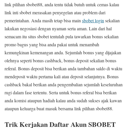
link pilihan sbobet88, anda tentu tidak butuh untuk cemas kalau
link inti sbobet merasakan penyegelan atau problem dari
pemerintahan. Anda masih tetap bisa main
sbobet login
sekalian
lakukan negosiasi dengan nyaman serta aman. Lain dari hal
semacam itu situs sbobet tentulah pula tawarkan bonus sekalian
promo bagus yang bisa anda pakai untuk menambah
kemungkinan kemenangan anda. Sejumlah bonus yang dijajakan
olehnya seperti bonus cashback, bonus deposit sekalian bonus
referal. Bonus deposit bisa berikan anda tambahan saldo di waktu
mendeposit waktu pertama kali atau deposit selanjutnya. Bonus
cashback bakal berikan anda pengembalian sejumlah keseluruhan
rugi dalam fase tertentu. Serta untuk bonus referal bisa berikan
anda komisi ataupun hadiah kalau anda sudah sukses ajak kawan
ataupun keluarga buat masuk bersama link pilihan sbobet88.
Trik Kerjakan Daftar Akun SBOBET