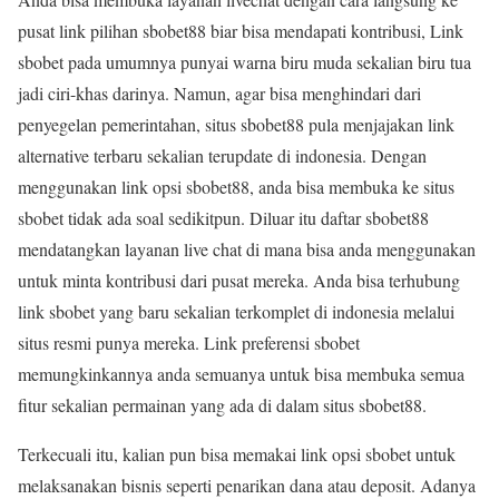
pusat link pilihan sbobet88 biar bisa mendapati kontribusi, Link
sbobet pada umumnya punyai warna biru muda sekalian biru tua
jadi ciri-khas darinya. Namun, agar bisa menghindari dari
penyegelan pemerintahan, situs sbobet88 pula menjajakan link
alternative terbaru sekalian terupdate di indonesia. Dengan
menggunakan link opsi sbobet88, anda bisa membuka ke situs
sbobet tidak ada soal sedikitpun. Diluar itu daftar sbobet88
mendatangkan layanan live chat di mana bisa anda menggunakan
untuk minta kontribusi dari pusat mereka. Anda bisa terhubung
link sbobet yang baru sekalian terkomplet di indonesia melalui
situs resmi punya mereka. Link preferensi sbobet
memungkinkannya anda semuanya untuk bisa membuka semua
fitur sekalian permainan yang ada di dalam situs sbobet88.
Terkecuali itu, kalian pun bisa memakai link opsi sbobet untuk
melaksanakan bisnis seperti penarikan dana atau deposit. Adanya