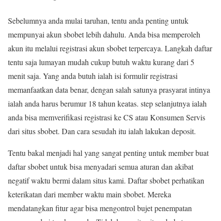
Sebelumnya anda mulai taruhan, tentu anda penting untuk
mempunyai akun sbobet lebih dahulu. Anda bisa memperoleh
akun itu melalui registrasi akun sbobet terpercaya. Langkah daftar
tentu saja lumayan mudah cukup butuh waktu kurang dari 5
menit saja. Yang anda butuh ialah isi formulir registrasi
memanfaatkan data benar, dengan salah satunya prasyarat intinya
ialah anda harus berumur 18 tahun keatas. step selanjutnya ialah
anda bisa memverifikasi registrasi ke CS atau Konsumen Servis
dari situs sbobet. Dan cara sesudah itu ialah lakukan deposit.
Tentu bakal menjadi hal yang sangat penting untuk member buat
daftar sbobet untuk bisa menyadari semua aturan dan akibat
negatif waktu bermi dalam situs kami. Daftar sbobet perhatikan
keterikatan dari member waktu main sbobet. Mereka
mendatangkan fitur agar bisa mengontrol bujet penempatan