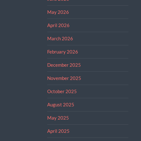
May 2026
April 2026
March 2026
February 2026
December 2025
November 2025
October 2025
August 2025
May 2025
April 2025