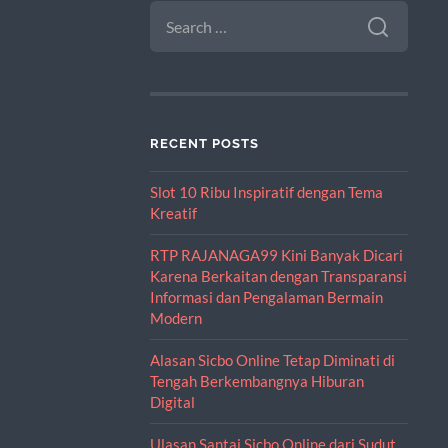
SEARCH
FOR:
RECENT POSTS
Slot 10 Ribu Inspiratif dengan Tema
Kreatif
RTP RAJANAGA99 Kini Banyak Dicari
Karena Berkaitan dengan Transparansi
Informasi dan Pengalaman Bermain
Modern
Alasan Sicbo Online Tetap Diminati di
Tengah Berkembangnya Hiburan
Digital
Ulasan Santai Sicbo Online dari Sudut