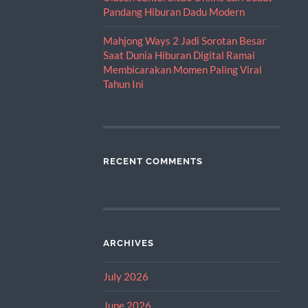
Pandang Hiburan Dadu Modern
Mahjong Ways 2 Jadi Sorotan Besar
Saat Dunia Hiburan Digital Ramai
Membicarakan Momen Paling Viral
Tahun Ini
RECENT COMMENTS
ARCHIVES
July 2026
June 2026