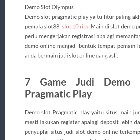
Demo Slot Olympus
Demo slot pragmatic play yaitu fitur paling a
pemula slot88.
slot 10 ribu
Main di slot demo p
perlu mengerjakan registrasi apalagi memanfaa
demo online menjadi bentuk tempat pemain la
anda bermain judi slot online uang asli.
7 Game Judi Demo Sl
Pragmatic Play
Demo slot Pragmatic play yaitu situs main jud
mesti lakukan register apalagi deposit lebih 
penyuplai situs judi slot demo online terkom