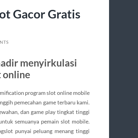
ot Gacor Gratis
NTS
adir menyirkulasi
 online
mification program slot online mobile
nggih pemecahan game terbaru kami.
ewahan, dan game play tingkat tinggi
untuk semuanya pemain slot mobile.
pgslot punyai peluang menang tinggi