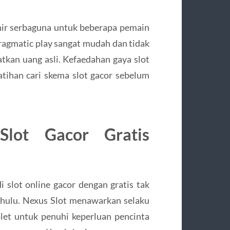
khir serbaguna untuk beberapa pemain
ragmatic play sangat mudah dan tidak
tkan uang asli. Kefaedahan gaya slot
tihan cari skema slot gacor sebelum
ot Gacor Gratis
i slot online gacor dengan gratis tak
dahulu. Nexus Slot menawarkan selaku
plet untuk penuhi keperluan pencinta