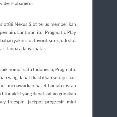
ovider Habanero:
s slot88 Nexus Slot terus memberikan
emain. Lantaran itu, Pragmatic Play
han yakni slot favorit situs judi slot
ari tanpa adanya batas.
rbaik nomor satu Indonesia, Pragmatic
ian yang dapat diaktifkan setiap saat.
onus menawarkan paket hadiah instan
 fitur aktif yang dapat kalian gunakan
uy freespin, jackpot progresif, mini