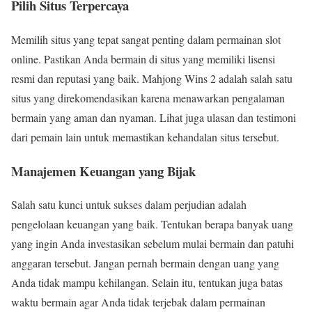
Pilih Situs Terpercaya
Memilih situs yang tepat sangat penting dalam permainan slot
online. Pastikan Anda bermain di situs yang memiliki lisensi
resmi dan reputasi yang baik. Mahjong Wins 2 adalah salah satu
situs yang direkomendasikan karena menawarkan pengalaman
bermain yang aman dan nyaman. Lihat juga ulasan dan testimoni
dari pemain lain untuk memastikan kehandalan situs tersebut.
Manajemen Keuangan yang Bijak
Salah satu kunci untuk sukses dalam perjudian adalah
pengelolaan keuangan yang baik. Tentukan berapa banyak uang
yang ingin Anda investasikan sebelum mulai bermain dan patuhi
anggaran tersebut. Jangan pernah bermain dengan uang yang
Anda tidak mampu kehilangan. Selain itu, tentukan juga batas
waktu bermain agar Anda tidak terjebak dalam permainan