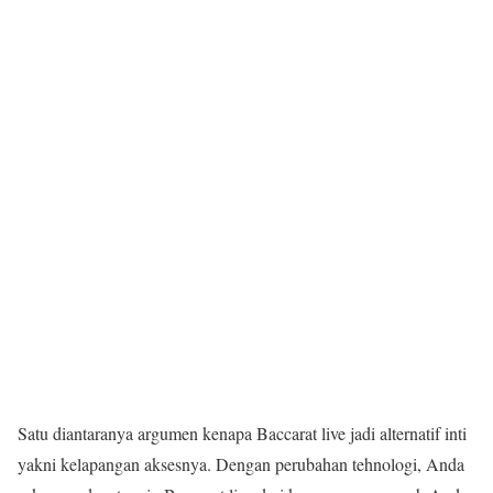
Satu diantaranya argumen kenapa Baccarat live jadi alternatif inti
yakni kelapangan aksesnya. Dengan perubahan tehnologi, Anda