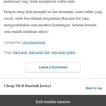
pertanyaan yang Anda mempunyai waktu main.
Dengan meng ikuti petunjuk ini dan menunjuk casino online yang
cocok, Anda bisa nikmati pengalaman Baccarat live yang
menggembirakan serta memberi keuntungan. Selamat bermain
serta mudah-mudahan sukses!
Categories:
Uncategorized
Tags:
baccarat
,
baccarat judi
,
baccarat online
Leave a Comment
Cheap MLB Baseball Jerseys
Back to top
Exit mobile version