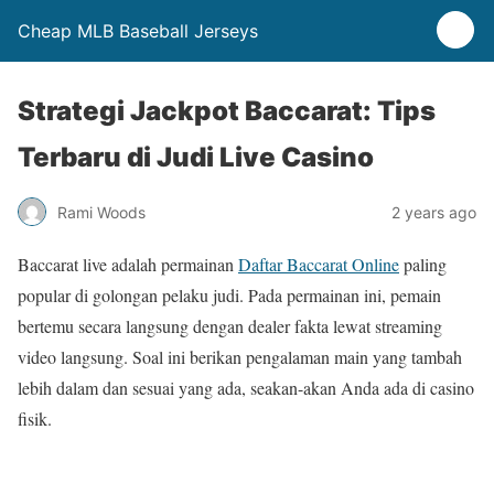
Cheap MLB Baseball Jerseys
Strategi Jackpot Baccarat: Tips
Terbaru di Judi Live Casino
Rami Woods
2 years ago
Baccarat live adalah permainan
Daftar Baccarat Online
paling
popular di golongan pelaku judi. Pada permainan ini, pemain
bertemu secara langsung dengan dealer fakta lewat streaming
video langsung. Soal ini berikan pengalaman main yang tambah
lebih dalam dan sesuai yang ada, seakan-akan Anda ada di casino
fisik.