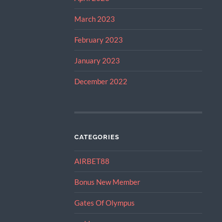
March 2023
February 2023
January 2023
December 2022
CATEGORIES
AIRBET88
Bonus New Member
Gates Of Olympus