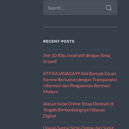
SEARCH
FOR:
RECENT POSTS
Slot 10 Ribu Inspiratif dengan Tema
Kreatif
RTP RAJANAGA99 Kini Banyak Dicari
Karena Berkaitan dengan Transparansi
Informasi dan Pengalaman Bermain
Modern
Alasan Sicbo Online Tetap Diminati di
Tengah Berkembangnya Hiburan
Digital
Ulasan Santai Sicbo Online dari Sudut