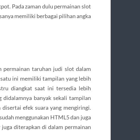
pot. Pada zaman dulu permainan slot
sanya memiliki berbagai pilihan angka
h permainan taruhan judi slot dalam
 satu ini memiliki tampilan yang lebih
tru diangkat saat ini tersedia lebih
g didalamnya banyak sekali tampilan
 disertai efek suara yang mengiringi.
i sudah menggunakan HTML5 dan juga
 juga diterapkan di dalam permainan