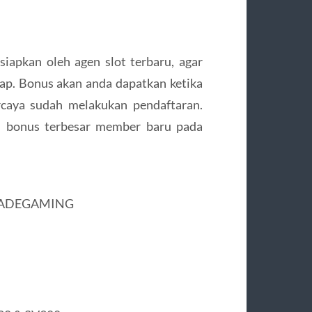
siapkan oleh agen slot terbaru, agar
gkap. Bonus akan anda dapatkan ketika
rcaya sudah melakukan pendaftaran.
n bonus terbesar member baru pada
PADEGAMING