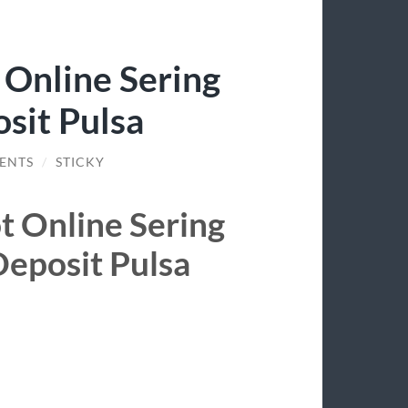
t Online Sering
sit Pulsa
ENTS
/
STICKY
ot Online Sering
eposit Pulsa