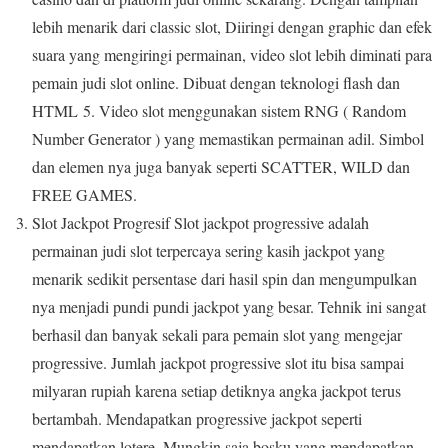
lebih menarik dari classic slot, Diiringi dengan graphic dan efek
suara yang mengiringi permainan, video slot lebih diminati para
pemain judi slot online. Dibuat dengan teknologi flash dan
HTML 5. Video slot menggunakan sistem RNG ( Random
Number Generator ) yang memastikan permainan adil. Simbol
dan elemen nya juga banyak seperti SCATTER, WILD dan
FREE GAMES.
Slot Jackpot Progresif Slot jackpot progressive adalah
permainan judi slot terpercaya sering kasih jackpot yang
menarik sedikit persentase dari hasil spin dan mengumpulkan
nya menjadi pundi pundi jackpot yang besar. Tehnik ini sangat
berhasil dan banyak sekali para pemain slot yang mengejar
progressive. Jumlah jackpot progressive slot itu bisa sampai
milyaran rupiah karena setiap detiknya angka jackpot terus
bertambah. Mendapatkan progressive jackpot seperti
mendapatkan lotere. Mungkin saja bosku yang mendapatkan