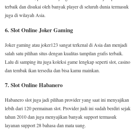
terbaik dan disukai oleh banyak player di seluruh dunia termasuk
juga di wilayah Asia.
6. Slot Online Joker Gaming
Joker gaming atau joker123 sangat terkenal di Asia dan menjadi
salah satu pilihan situs dengan kualitas tampilan grafis terbaik.
Lalu di samping itu juga koleksi game lengkap seperti slot, casino
dan tembak ikan tersedia dan bisa kamu mainkan.
7. Slot Online Habanero
Habanero slot juga jadi pilihan provider yang saat ini menyajikan
lebih dari 120 permainan slot. Provider judi ini sudah berdiri sejak
tahun 2010 dan juga menyajikan banyak support termasuk
layanan support 28 bahasa dan mata uang.