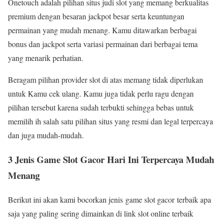
Onetouch adalah pilihan situs judi slot yang memang berkualitas
premium dengan besaran jackpot besar serta keuntungan
permainan yang mudah menang. Kamu ditawarkan berbagai
bonus dan jackpot serta variasi permainan dari berbagai tema
yang menarik perhatian.
Beragam pilihan provider slot di atas memang tidak diperlukan
untuk Kamu cek ulang. Kamu juga tidak perlu ragu dengan
pilihan tersebut karena sudah terbukti sehingga bebas untuk
memilih ih salah satu pilihan situs yang resmi dan legal terpercaya
dan juga mudah-mudah.
3 Jenis Game Slot Gacor Hari Ini Terpercaya Mudah
Menang
Berikut ini akan kami bocorkan jenis game slot gacor terbaik apa
saja yang paling sering dimainkan di link slot online terbaik