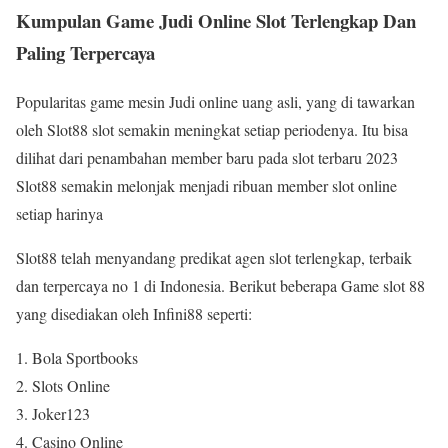
Kumpulan Game Judi Online Slot Terlengkap Dan
Paling Terpercaya
Popularitas game mesin Judi online uang asli, yang di tawarkan
oleh Slot88 slot semakin meningkat setiap periodenya. Itu bisa
dilihat dari penambahan member baru pada slot terbaru 2023
Slot88 semakin melonjak menjadi ribuan member slot online
setiap harinya
Slot88 telah menyandang predikat agen slot terlengkap, terbaik
dan terpercaya no 1 di Indonesia. Berikut beberapa Game slot 88
yang disediakan oleh Infini88 seperti:
Bola Sportbooks
Slots Online
Joker123
Casino Online