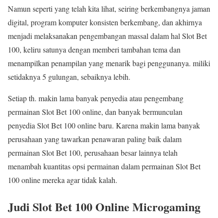
Namun seperti yang telah kita lihat, seiring berkembangnya jaman
digital, program komputer konsisten berkembang, dan akhirnya
menjadi melaksanakan pengembangan massal dalam hal Slot Bet
100, keliru satunya dengan memberi tambahan tema dan
menampilkan penampilan yang menarik bagi penggunanya. miliki
setidaknya 5 gulungan, sebaiknya lebih.
Setiap th. makin lama banyak penyedia atau pengembang
permainan Slot Bet 100 online, dan banyak bermunculan
penyedia Slot Bet 100 online baru. Karena makin lama banyak
perusahaan yang tawarkan penawaran paling baik dalam
permainan Slot Bet 100, perusahaan besar lainnya telah
menambah kuantitas opsi permainan dalam permainan Slot Bet
100 online mereka agar tidak kalah.
Judi Slot Bet 100 Online Microgaming