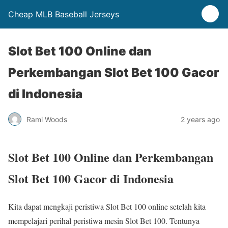
Cheap MLB Baseball Jerseys
Slot Bet 100 Online dan
Perkembangan Slot Bet 100 Gacor
di Indonesia
Rami Woods
2 years ago
Slot Bet 100 Online dan Perkembangan
Slot Bet 100 Gacor di Indonesia
Kita dapat mengkaji peristiwa Slot Bet 100 online setelah kita
mempelajari perihal peristiwa mesin Slot Bet 100. Tentunya