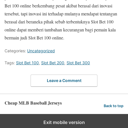
Bet 100 online berkembang pesat akibat berasal dari inovasi
tersebut, tapi inovasi ini terhadap mulanya mendapat tentangan
berasal dari beraneka pihak sebab terbentuknya Slot Bet 100
online dapat memberi tambahan kecurangan bagi pemain kala
bermain judi Slot Bet 100 online.
Categories:
Uncategorized
Tags:
Slot Bet 100
,
Slot Bet 200
,
Slot Bet 300
Leave a Comment
Cheap MLB Baseball Jerseys
Back to top
Exit mobile version