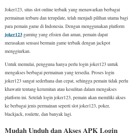
Joker123, situs slot online terbaik yang menawarkan berbagai
permainan terbaru dan terupdate, telah menjadi pilihan utama bagi
para pemain game di Indonesia. Dengan menggunakan platform
joker123
gaming yang efisien dan aman, pemain dapat
merasakan sensasi bermain game terbaik dengan jackpot
menggiurkan.
Untuk memulai, pengguna hanya perlu login joker123 untuk
mengakses berbagai permainan yang tersedia. Proses login
joker123 sangat sederhana dan cepat, sehingga pemain tidak perlu
khawatir tentang kerumitan atau kesulitan dalam mengakses
platform ini. Setelah login joker123, pemain akan memiliki akses
ke berbagai jenis permainan seperti slot joker123, poker,
blackjack, roulette, dan banyak lagi.
Mudah Unduh dan Akses APK Login