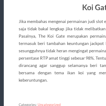
Koi Ga
Jika membahas mengenai permainan judi slot e
saja tidak bakal lengkap jika tidak melibatk
Pasalnya, The Koi Gate merupakan permain
termasuk beri tambahan keuntungan jackpot 
sesungguhnya tidak heran mengingat permaina
persentase RTP amat tinggi sebesar 98%. Tentu 
dirancang agar sanggup selamanya beri ta
bersama dengan tema ikan koi yang me
keberuntungan.
Categories:
Uncategorized