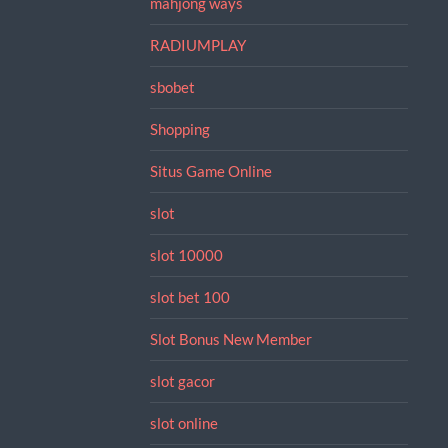
mahjong ways
RADIUMPLAY
sbobet
Shopping
Situs Game Online
slot
slot 10000
slot bet 100
Slot Bonus New Member
slot gacor
slot online