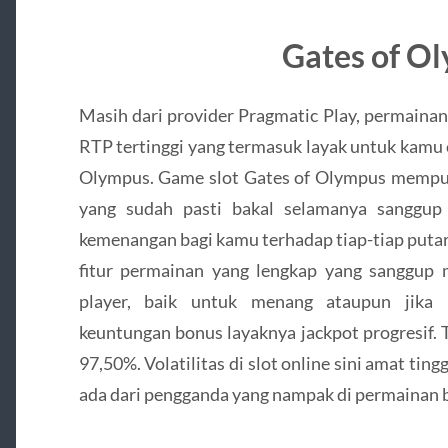
Gates of O
Masih dari provider Pragmatic Play, permaina
RTP tertinggi yang termasuk layak untuk kamu 
Olympus. Game slot Gates of Olympus mempu
yang sudah pasti bakal selamanya sanggup
kemenangan bagi kamu terhadap tiap-tiap put
fitur permainan yang lengkap yang sanggu
player, baik untuk menang ataupun jika
keuntungan bonus layaknya jackpot progresif. 
97,50%. Volatilitas di slot online sini amat tin
ada dari pengganda yang nampak di permainan ba