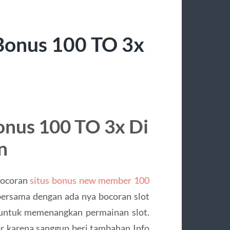
 Bonus 100 TO 3x
onus 100 TO 3x Di
n
bocoran
situs bonus new member 100
bersama dengan ada nya bocoran slot
untuk memenangkan permainan slot.
or karena sanggup beri tambahan Info