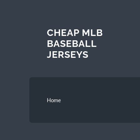
CHEAP MLB
BASEBALL
JERSEYS
Home