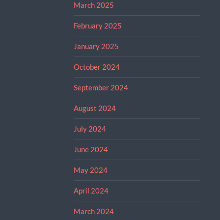
March 2025
February 2025
January 2025
October 2024
September 2024
August 2024
July 2024
June 2024
May 2024
April 2024
March 2024