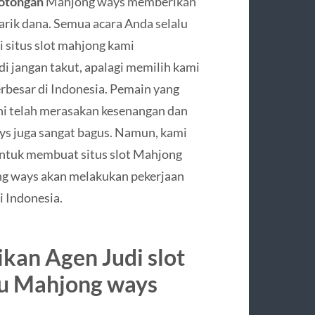
potongan
Mahjong ways memberikan
ik dana. Semua acara Anda selalu
i situs slot mahjong kami
i jangan takut, apalagi memilih kami
erbesar di Indonesia. Pemain yang
ni telah merasakan kesenangan dan
s juga sangat bagus. Namun, kami
untuk membuat situs slot Mahjong
ng ways akan melakukan pekerjaan
i Indonesia.
kan Agen Judi slot
ru Mahjong ways