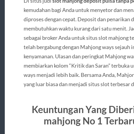
Di situs judi
slot mahjong deposit pulsa tanpa 
kemudahan bagi Anda untuk menyetor dan menar
diproses dengan cepat. Deposit dan penarikan d
membutuhkan waktu kurang dari satu menit. Jad
sebagai broker Anda untuk situs slot mahjong t
telah bergabung dengan Mahjong ways sejauh i
kenyamanan. Ulasan dan peringkat Mahjong way
membiarkan kolom “Kritik dan Saran” terbuka 
ways menjadi lebih baik. Bersama Anda, Mahjo
yang luar biasa dan menjadi situs slot terbesar d
Keuntungan Yang Diberi
mahjong No 1 Terba