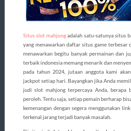
Situs slot mahjong
adalah satu-satunya situs b
yang menawarkan daftar situs game terbesar d
menawarkan begitu banyak permainan dan jug
terbaik indonesia memang menarik dan menyen
pada tahun 2024, jutaan anggota kami aka
jackpot setiap hari. Bayangkan jika Anda mem
judi slot mahjong terpercaya Anda, berapa
peroleh. Tentu saja, setiap pemain berharap b
kemenangan dengan segera menggunakan link 
terkenal jarang terjadi banyak masalah.