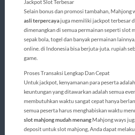
Jackpot Slot Terbesar
Selain bonus dan promosi tambahan, Mahjong
asli terpercaya
juga memiliki jackpot terbesar 
dimenangkan di semua permainan seperti slot m
sepak bola, togel dan banyak permainan lainny
online. di Indonesia bisa berjuta-juta. rupiah s
game.
Proses Transaksi Lengkap Dan Cepat
Untuk jackpot, kenyamanan para peserta adalah 
keuntungan yang ditawarkan adalah semua even
membutuhkan waktu sangat cepat hanya berlang
semua peserta harus menghabiskan waktu menun
slot mahjong mudah menang
Mahjong ways jug
deposit untuk slot mahjong, Anda dapat melak