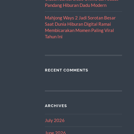
Pandang Hiburan Dadu Modern
Mahjong Ways 2 Jadi Sorotan Besar
Saat Dunia Hiburan Digital Ramai
Membicarakan Momen Paling Viral
Tahun Ini
RECENT COMMENTS
ARCHIVES
July 2026
June 2026