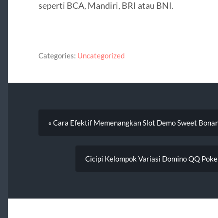
seperti BCA, Mandiri, BRI atau BNI.
Categories:
Uncategorized
« Cara Efektif Memenangkan Slot Demo Sweet Bona
Cicipi Kelompok Variasi Domino QQ Poke