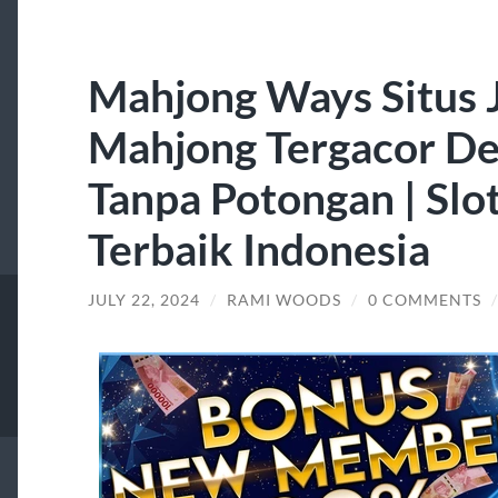
Mahjong Ways Situs J
Mahjong Tergacor De
Tanpa Potongan | Slo
Terbaik Indonesia
JULY 22, 2024
/
RAMI WOODS
/
0 COMMENTS