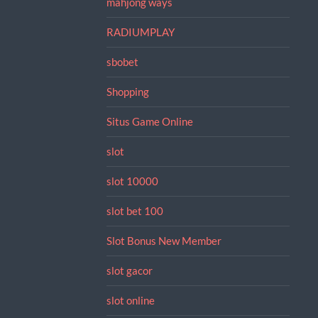
mahjong ways
RADIUMPLAY
sbobet
Shopping
Situs Game Online
slot
slot 10000
slot bet 100
Slot Bonus New Member
slot gacor
slot online