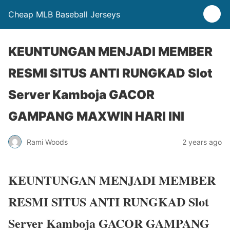
Cheap MLB Baseball Jerseys
KEUNTUNGAN MENJADI MEMBER
RESMI SITUS ANTI RUNGKAD Slot
Server Kamboja GACOR
GAMPANG MAXWIN HARI INI
Rami Woods
2 years ago
KEUNTUNGAN MENJADI MEMBER
RESMI SITUS ANTI RUNGKAD Slot
Server Kamboja GACOR GAMPANG