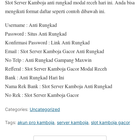
Slot Server Kamboja anti rungkad modal receh hari ini. Anda bisa
mengikuti format daftar seperti contoh dibawah ini.
Username : Anti Rungkad
Password : Situs Anti Rungkad
Konfirmasi Password : Link Anti Rungkad
Email : Slot Server Kamboja Gacor Anti Rungkad
No Telp : Anti Rungkad Gampang Maxwin
Refferal : Slot Server Kamboja Gacor Modal Receh
Bank : Anti Rungkad Hari Ini
Nama Rek Bank : Slot Server Kamboja Anti Rungkad
No Rek : Slot Server Kamboja Gacor
Categories:
Uncategorized
Tags:
akun pro kamboja
,
server kamboja
,
slot kamboja gacor