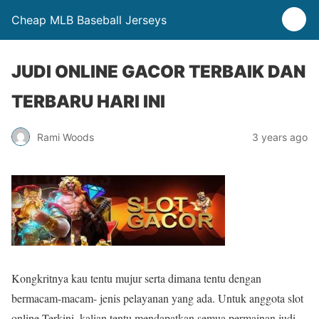
Cheap MLB Baseball Jerseys
JUDI ONLINE GACOR TERBAIK DAN
TERBARU HARI INI
Rami Woods
3 years ago
Kongkritnya kau tentu mujur serta dimana tentu dengan
bermacam-macam- jenis pelayanan yang ada. Untuk anggota slot
online Terkini, kalian tentu mendapatkan semua permainan judi