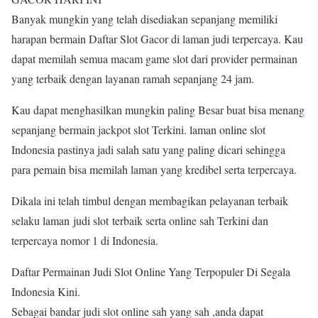
Banyak mungkin yang telah disediakan sepanjang memiliki
harapan bermain Daftar Slot Gacor di laman judi terpercaya. Kau
dapat memilah semua macam game slot dari provider permainan
yang terbaik dengan layanan ramah sepanjang 24 jam.
Kau dapat menghasilkan mungkin paling Besar buat bisa menang
sepanjang bermain jackpot slot Terkini. laman online slot
Indonesia pastinya jadi salah satu yang paling dicari sehingga
para pemain bisa memilah laman yang kredibel serta terpercaya.
Dikala ini telah timbul dengan membagikan pelayanan terbaik
selaku laman judi slot terbaik serta online sah Terkini dan
terpercaya nomor 1 di Indonesia.
Daftar Permainan Judi Slot Online Yang Terpopuler Di Segala
Indonesia Kini.
Sebagai bandar judi slot online sah yang sah ,anda dapat