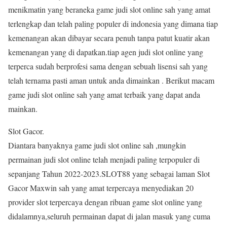
menikmatin yang beraneka game judi slot online sah yang amat
terlengkap dan telah paling populer di indonesia yang dimana tiap
kemenangan akan dibayar secara penuh tanpa patut kuatir akan
kemenangan yang di dapatkan.tiap agen judi slot online yang
terperca sudah berprofesi sama dengan sebuah lisensi sah yang
telah ternama pasti aman untuk anda dimainkan . Berikut macam
game judi slot online sah yang amat terbaik yang dapat anda
mainkan.
Slot Gacor.
Diantara banyaknya game judi slot online sah ,mungkin
permainan judi slot online telah menjadi paling terpopuler di
sepanjang Tahun 2022-2023.SLOT88 yang sebagai laman Slot
Gacor Maxwin sah yang amat terpercaya menyediakan 20
provider slot terpercaya dengan ribuan game slot online yang
didalamnya,seluruh permainan dapat di jalan masuk yang cuma