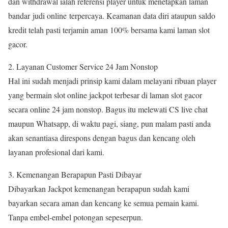
dan withdrawal ialah referensi player untuk menetapkan laman
bandar judi online terpercaya. Keamanan data diri ataupun saldo
kredit telah pasti terjamin aman 100% bersama kami laman slot
gacor.
2. Layanan Customer Service 24 Jam Nonstop
Hal ini sudah menjadi prinsip kami dalam melayani ribuan player
yang bermain slot online jackpot terbesar di laman slot gacor
secara online 24 jam nonstop. Bagus itu melewati CS live chat
maupun Whatsapp, di waktu pagi, siang, pun malam pasti anda
akan senantiasa direspons dengan bagus dan kencang oleh
layanan profesional dari kami.
3. Kemenangan Berapapun Pasti Dibayar
Dibayarkan Jackpot kemenangan berapapun sudah kami
bayarkan secara aman dan kencang ke semua pemain kami.
Tanpa embel-embel potongan sepeserpun.