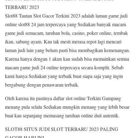
TERBARU 2023
Slot88 Tautan Slot Gacor Terkini 2023 adalah laman game judi
online slot88 24 jam terpercaya yang Sediakan banyak macam
game judi semacam, taruhan bola, casino, poker online, tembak
ikan, sabung ayam. Kau tak mesti merasa repot lagi mencari
laman judi lain yang belum pasti bisa membagikan kemenangan.
Karena hanya dengan 1 akun kau sudah bisa memainkan semua
macam game judi 24 online terpercaya secara komplit. Sebab
kami hanya Sediakan yang terbaik buat siapa saja yang ingin
bergabung dengan penawaran terbaik.
Oleh karena itu pastinya daftar slot online Terkini Gampang
menang pula selalu Sediakan mungkin menang yang lebih besar
buat kau sepanjang memasang taruhan online duit autentik.
SLOT88 SITUS JUDI SLOT TERBARU 2023 PALING
GACOR HARI INI