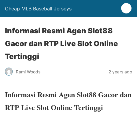
Cheap MLB Baseball Jerseys
Informasi Resmi Agen Slot88
Gacor dan RTP Live Slot Online
Tertinggi
Rami Woods
2 years ago
Informasi Resmi Agen Slot88 Gacor dan
RTP Live Slot Online Tertinggi