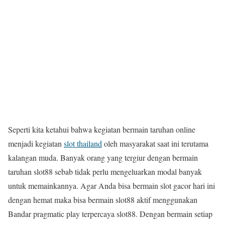
Seperti kita ketahui bahwa kegiatan bermain taruhan online
menjadi kegiatan
slot thailand
oleh masyarakat saat ini terutama
kalangan muda. Banyak orang yang tergiur dengan bermain
taruhan slot88 sebab tidak perlu mengeluarkan modal banyak
untuk memainkannya. Agar Anda bisa bermain slot gacor hari ini
dengan hemat maka bisa bermain slot88 aktif menggunakan
Bandar pragmatic play terpercaya slot88. Dengan bermain setiap