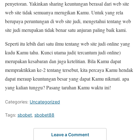
penyetoran. Yakinkan sharing keuntungan berasal dari web site
web site tidak semuanya merugikan Kamu. Untuk yang rela
berupaya peruntungan di web site judi, mengetahui tentang web
site judi merupakan tidak benar satu anjuran paling baik kami.
Seperti itu lebih dari satu ilmu tentang web site judi online yang
kudu Kamu tahu. Kunci utama judi( tercantum judi online)
merupakan kesabaran dan juga ketelitian. Bila Kamu dapat
mempraktikkan ke-2 tentang tersebut, kita percaya Kamu hendak
dapat meraup keuntungan besar yang dapat Kamu nikmati. apa
yang kalian tunggu? Pasang taruhan Kamu waktu ini!
Categories:
Uncategorized
Tags:
sbobet
,
sbobet88
Leave a Comment