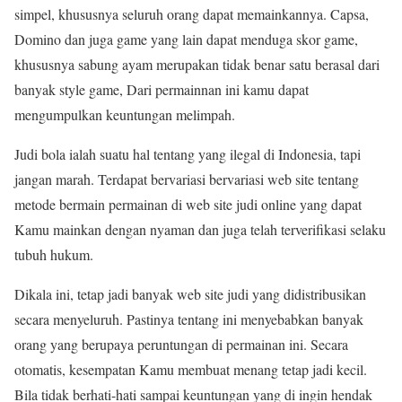
simpel, khususnya seluruh orang dapat memainkannya. Capsa,
Domino dan juga game yang lain dapat menduga skor game,
khususnya sabung ayam merupakan tidak benar satu berasal dari
banyak style game, Dari permainnan ini kamu dapat
mengumpulkan keuntungan melimpah.
Judi bola ialah suatu hal tentang yang ilegal di Indonesia, tapi
jangan marah. Terdapat bervariasi bervariasi web site tentang
metode bermain permainan di web site judi online yang dapat
Kamu mainkan dengan nyaman dan juga telah terverifikasi selaku
tubuh hukum.
Dikala ini, tetap jadi banyak web site judi yang didistribusikan
secara menyeluruh. Pastinya tentang ini menyebabkan banyak
orang yang berupaya peruntungan di permainan ini. Secara
otomatis, kesempatan Kamu membuat menang tetap jadi kecil.
Bila tidak berhati-hati sampai keuntungan yang di ingin hendak