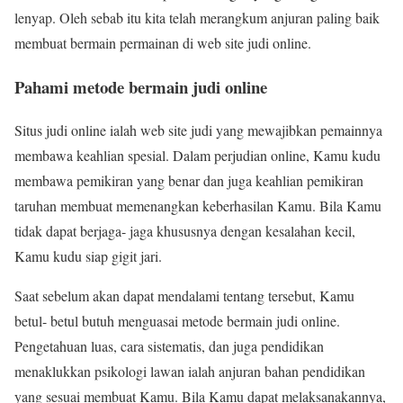
lenyap. Oleh sebab itu kita telah merangkum anjuran paling baik
membuat bermain permainan di web site judi online.
Pahami metode bermain judi online
Situs judi online ialah web site judi yang mewajibkan pemainnya
membawa keahlian spesial. Dalam perjudian online, Kamu kudu
membawa pemikiran yang benar dan juga keahlian pemikiran
taruhan membuat memenangkan keberhasilan Kamu. Bila Kamu
tidak dapat berjaga- jaga khususnya dengan kesalahan kecil,
Kamu kudu siap gigit jari.
Saat sebelum akan dapat mendalami tentang tersebut, Kamu
betul- betul butuh menguasai metode bermain judi online.
Pengetahuan luas, cara sistematis, dan juga pendidikan
menaklukkan psikologi lawan ialah anjuran bahan pendidikan
yang sesuai membuat Kamu. Bila Kamu dapat melaksanakannya,