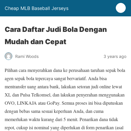
Cheap MLB Baseball Jerseys
Cara Daftar Judi Bola Dengan
Mudah dan Cepat
Rami Woods
3 years ago
Pilihan cara menyerahkan dana ke perusahaan taruhan sepak bola
agen sepak bola tepercaya sangat bervariatif. Anda bisa
mentransfer uang antara bank, lakukan setoran judi online lewat
XL dan Pulsa Telkomsel, dan lakukan penyerahan menggunakan
OVO, LINKAJA atau GoPay. Semua proses ini bisa diputuskan
dengan bebas sama sesuai keperluan Anda, dan cuma
memerlukan waktu kurang dari 5 menit. Penarikan dana tidak
repot, cukup isi nominal yang diperlukan di form penarikan (asal