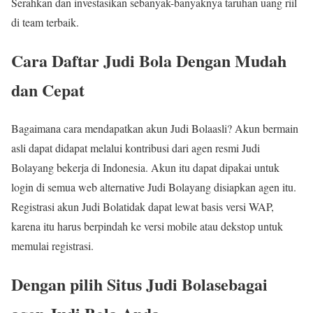
Serahkan dan investasikan sebanyak-banyaknya taruhan uang riil
di team terbaik.
Cara Daftar Judi Bola Dengan Mudah
dan Cepat
Bagaimana cara mendapatkan akun Judi Bolaasli? Akun bermain
asli dapat didapat melalui kontribusi dari agen resmi Judi
Bolayang bekerja di Indonesia. Akun itu dapat dipakai untuk
login di semua web alternative Judi Bolayang disiapkan agen itu.
Registrasi akun Judi Bolatidak dapat lewat basis versi WAP,
karena itu harus berpindah ke versi mobile atau dekstop untuk
memulai registrasi.
Dengan pilih Situs Judi Bolasebagai