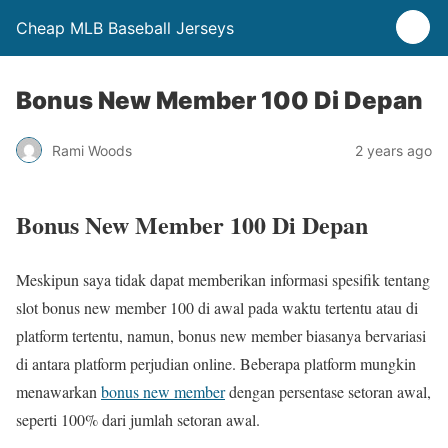
Cheap MLB Baseball Jerseys
Bonus New Member 100 Di Depan
Rami Woods
2 years ago
Bonus New Member 100 Di Depan
Meskipun saya tidak dapat memberikan informasi spesifik tentang
slot bonus new member 100 di awal pada waktu tertentu atau di
platform tertentu, namun, bonus new member biasanya bervariasi
di antara platform perjudian online. Beberapa platform mungkin
menawarkan
bonus new member
dengan persentase setoran awal,
seperti 100% dari jumlah setoran awal.