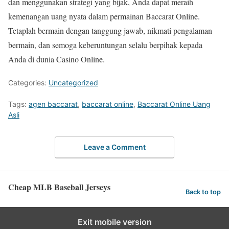
dan menggunakan strategi yang bijak, Anda dapat meraih
kemenangan uang nyata dalam permainan Baccarat Online.
Tetaplah bermain dengan tanggung jawab, nikmati pengalaman
bermain, dan semoga keberuntungan selalu berpihak kepada
Anda di dunia Casino Online.
Categories:
Uncategorized
Tags:
agen baccarat
,
baccarat online
,
Baccarat Online Uang
Asli
Leave a Comment
Cheap MLB Baseball Jerseys
Back to top
Exit mobile version