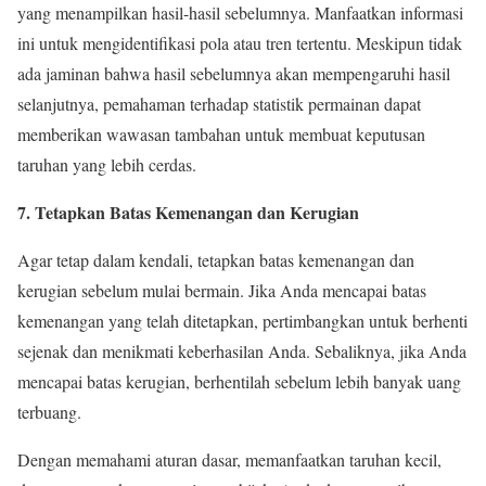
yang menampilkan hasil-hasil sebelumnya. Manfaatkan informasi
ini untuk mengidentifikasi pola atau tren tertentu. Meskipun tidak
ada jaminan bahwa hasil sebelumnya akan mempengaruhi hasil
selanjutnya, pemahaman terhadap statistik permainan dapat
memberikan wawasan tambahan untuk membuat keputusan
taruhan yang lebih cerdas.
7. Tetapkan Batas Kemenangan dan Kerugian
Agar tetap dalam kendali, tetapkan batas kemenangan dan
kerugian sebelum mulai bermain. Jika Anda mencapai batas
kemenangan yang telah ditetapkan, pertimbangkan untuk berhenti
sejenak dan menikmati keberhasilan Anda. Sebaliknya, jika Anda
mencapai batas kerugian, berhentilah sebelum lebih banyak uang
terbuang.
Dengan memahami aturan dasar, memanfaatkan taruhan kecil,