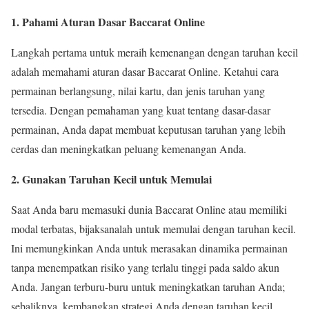
1. Pahami Aturan Dasar Baccarat Online
Langkah pertama untuk meraih kemenangan dengan taruhan kecil
adalah memahami aturan dasar Baccarat Online. Ketahui cara
permainan berlangsung, nilai kartu, dan jenis taruhan yang
tersedia. Dengan pemahaman yang kuat tentang dasar-dasar
permainan, Anda dapat membuat keputusan taruhan yang lebih
cerdas dan meningkatkan peluang kemenangan Anda.
2. Gunakan Taruhan Kecil untuk Memulai
Saat Anda baru memasuki dunia Baccarat Online atau memiliki
modal terbatas, bijaksanalah untuk memulai dengan taruhan kecil.
Ini memungkinkan Anda untuk merasakan dinamika permainan
tanpa menempatkan risiko yang terlalu tinggi pada saldo akun
Anda. Jangan terburu-buru untuk meningkatkan taruhan Anda;
sebaliknya, kembangkan strategi Anda dengan taruhan kecil