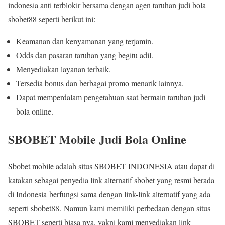
indonesia anti terblokir bersama dengan agen taruhan judi bola
sbobet88 seperti berikut ini:
Keamanan dan kenyamanan yang terjamin.
Odds dan pasaran taruhan yang begitu adil.
Menyediakan layanan terbaik.
Tersedia bonus dan berbagai promo menarik lainnya.
Dapat memperdalam pengetahuan saat bermain taruhan judi
bola online.
SBOBET Mobile Judi Bola Online
Sbobet mobile adalah situs SBOBET INDONESIA atau dapat di
katakan sebagai penyedia link alternatif sbobet yang resmi berada
di Indonesia berfungsi sama dengan link-link alternatif yang ada
seperti sbobet88. Namun kami memiliki perbedaan dengan situs
SBOBET seperti biasa nya, yakni kami menyediakan link