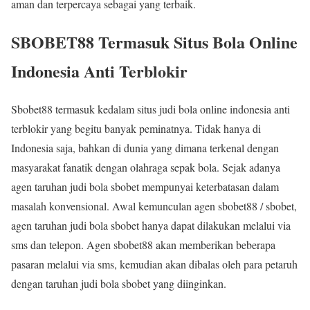
aman dan terpercaya sebagai yang terbaik.
SBOBET88 Termasuk Situs Bola Online
Indonesia Anti Terblokir
Sbobet88 termasuk kedalam situs judi bola online indonesia anti
terblokir yang begitu banyak peminatnya. Tidak hanya di
Indonesia saja, bahkan di dunia yang dimana terkenal dengan
masyarakat fanatik dengan olahraga sepak bola. Sejak adanya
agen taruhan judi bola sbobet mempunyai keterbatasan dalam
masalah konvensional. Awal kemunculan agen sbobet88 / sbobet,
agen taruhan judi bola sbobet hanya dapat dilakukan melalui via
sms dan telepon. Agen sbobet88 akan memberikan beberapa
pasaran melalui via sms, kemudian akan dibalas oleh para petaruh
dengan taruhan judi bola sbobet yang diinginkan.