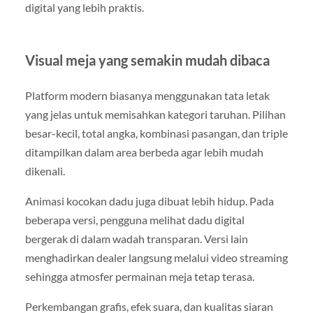
digital yang lebih praktis.
Visual meja yang semakin mudah dibaca
Platform modern biasanya menggunakan tata letak
yang jelas untuk memisahkan kategori taruhan. Pilihan
besar-kecil, total angka, kombinasi pasangan, dan triple
ditampilkan dalam area berbeda agar lebih mudah
dikenali.
Animasi kocokan dadu juga dibuat lebih hidup. Pada
beberapa versi, pengguna melihat dadu digital
bergerak di dalam wadah transparan. Versi lain
menghadirkan dealer langsung melalui video streaming
sehingga atmosfer permainan meja tetap terasa.
Perkembangan grafis, efek suara, dan kualitas siaran