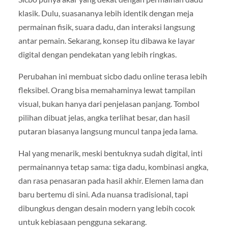
klasik. Dulu, suasananya lebih identik dengan meja
permainan fisik, suara dadu, dan interaksi langsung
antar pemain. Sekarang, konsep itu dibawa ke layar
digital dengan pendekatan yang lebih ringkas.
Perubahan ini membuat sicbo dadu online terasa lebih
fleksibel. Orang bisa memahaminya lewat tampilan
visual, bukan hanya dari penjelasan panjang. Tombol
pilihan dibuat jelas, angka terlihat besar, dan hasil
putaran biasanya langsung muncul tanpa jeda lama.
Hal yang menarik, meski bentuknya sudah digital, inti
permainannya tetap sama: tiga dadu, kombinasi angka,
dan rasa penasaran pada hasil akhir. Elemen lama dan
baru bertemu di sini. Ada nuansa tradisional, tapi
dibungkus dengan desain modern yang lebih cocok
untuk kebiasaan pengguna sekarang.