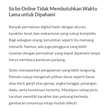
Sicbo Online Tidak Membutuhkan Waktu
Lama untuk Dipahami
Banyak permainan digital hadir dengan aturan,
karakter, level, dan mekanisme yang cukup kompleks.
Bagi sebagian orang, kerumitan seperti itu memang
menarik. Namun, ada juga pengguna yang lebih
nyaman dengan permainan yang dapat dipahami tanpa
harus membaca panduan panjang.
Sicbo menawarkan pengalaman yang lebih langsung.
Pemain cukup mengenali pilihan dasar seperti besar
atau kecil, ganjil atau genap, angka tunggal, pasangan
dadu, serta kombinasi tertentu. Meskipun setiap jenis
taruhan memiliki karakter dan peluang berbeda,
gambaran umumnya tetap mudah diikuti.