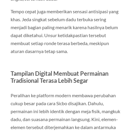
Tempo cepat juga memberikan sensasi antisipasi yang
khas. Jeda singkat sebelum dadu terbuka sering
menjadi bagian paling menarik karena hasilnya belum
dapat diketahui. Unsur ketidakpastian tersebut
membuat setiap ronde terasa berbeda, meskipun
aturan dasarnya tetap sama.
Tampilan Digital Membuat Permainan
Tradisional Terasa Lebih Segar
Peralihan ke platform modern membawa perubahan
cukup besar pada cara Sicbo disajikan. Dahulu,
permainan ini lebih identik dengan meja fisik, mangkuk
dadu, dan suasana permainan langsung. Kini, elemen-
elemen tersebut diterjemahkan ke dalam antarmuka