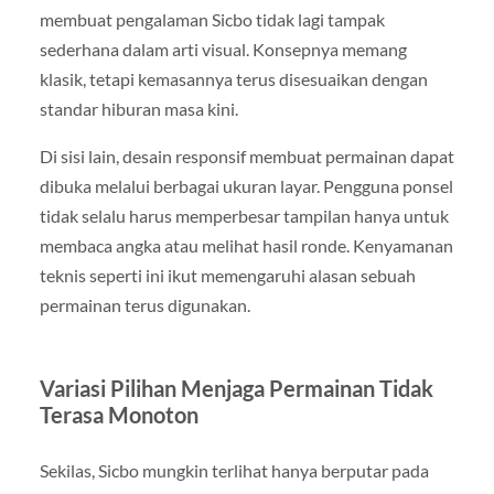
membuat pengalaman Sicbo tidak lagi tampak
sederhana dalam arti visual. Konsepnya memang
klasik, tetapi kemasannya terus disesuaikan dengan
standar hiburan masa kini.
Di sisi lain, desain responsif membuat permainan dapat
dibuka melalui berbagai ukuran layar. Pengguna ponsel
tidak selalu harus memperbesar tampilan hanya untuk
membaca angka atau melihat hasil ronde. Kenyamanan
teknis seperti ini ikut memengaruhi alasan sebuah
permainan terus digunakan.
Variasi Pilihan Menjaga Permainan Tidak
Terasa Monoton
Sekilas, Sicbo mungkin terlihat hanya berputar pada