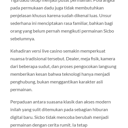
pada permukaan dadu juga tidak membutuhkan
penjelasan khusus karena sudah dikenal luas. Unsur
sederhana ini menciptakan rasa familiar, bahkan bagi
orang yang belum pernah mengikuti permainan Sicbo
sebelumnya.
Kehadiran versi live casino semakin memperkuat
nuansa tradisional tersebut. Dealer, meja fisik, kamera
dari beberapa sudut, dan proses pengocokan langsung
memberikan kesan bahwa teknologi hanya menjadi
penghubung, bukan menggantikan karakter asli
permainan.
Perpaduan antara suasana klasik dan akses modern
inilah yang sulit ditemukan pada sebagian hiburan
digital baru. Sicbo tidak mencoba berubah menjadi
permainan dengan cerita rumit. Ia tetap