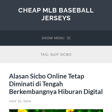
CHEAP MLB BASEBALL
JERSEYS
SHOW MENU
TAG:
SLOT SICBO
Alasan Sicbo Online Tetap
Diminati di Tengah
Berkembangnya Hiburan Digital
JULY 10, 2026