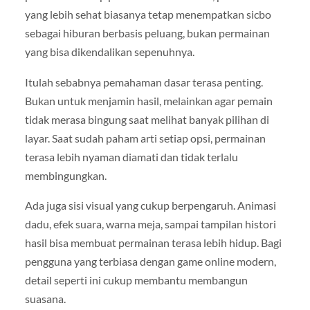
yang lebih sehat biasanya tetap menempatkan sicbo
sebagai hiburan berbasis peluang, bukan permainan
yang bisa dikendalikan sepenuhnya.
Itulah sebabnya pemahaman dasar terasa penting.
Bukan untuk menjamin hasil, melainkan agar pemain
tidak merasa bingung saat melihat banyak pilihan di
layar. Saat sudah paham arti setiap opsi, permainan
terasa lebih nyaman diamati dan tidak terlalu
membingungkan.
Ada juga sisi visual yang cukup berpengaruh. Animasi
dadu, efek suara, warna meja, sampai tampilan histori
hasil bisa membuat permainan terasa lebih hidup. Bagi
pengguna yang terbiasa dengan game online modern,
detail seperti ini cukup membantu membangun
suasana.