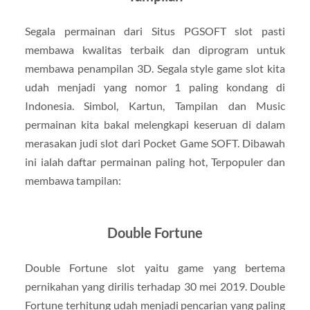
Segala permainan dari Situs PGSOFT slot pasti
membawa kwalitas terbaik dan diprogram untuk
membawa penampilan 3D. Segala style game slot kita
udah menjadi yang nomor 1 paling kondang di
Indonesia. Simbol, Kartun, Tampilan dan Music
permainan kita bakal melengkapi keseruan di dalam
merasakan judi slot dari Pocket Game SOFT. Dibawah
ini ialah daftar permainan paling hot, Terpopuler dan
membawa tampilan:
Double Fortune
Double Fortune slot yaitu game yang bertema
pernikahan yang dirilis terhadap 30 mei 2019. Double
Fortune terhitung udah menjadi pencarian yang paling