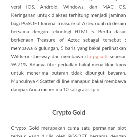
versi IOS, Android, Windows, dan MAC OS.
Keringanan untuk diakses terhitung menjadi jaminan
bagi PGSOFT karena Treasure of Aztec udah di desain
bersama dengan teknologi HTML 5. Berita dasar
berkenaan Treasure of Aztec sebagai tersebut :
membawa 6 gulungan, 5 baris yang bakal perlihatkan
Wilds-on-the-way dan membawa
rtp pg soft
sebesar
96,71%. Adanya fitur perkalian bakal menaikkan kans
untuk menerima putaran tidak dipungut bayaran.
Munculnya 4 Scatter di line manapun bakal membawa
dampak Anda menerima 10 kali gratis spin.
Crypto Gold
Crypto Gold merupakan cuma satu permainan slot
terbaik yang dirilis oleh PGSOFT bersama dengan