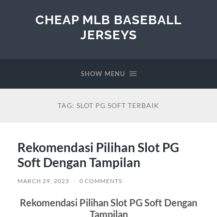
CHEAP MLB BASEBALL
JERSEYS
SHOW MENU
TAG:
SLOT PG SOFT TERBAIK
Rekomendasi Pilihan Slot PG
Soft Dengan Tampilan
MARCH 29, 2023
/
0 COMMENTS
Rekomendasi Pilihan Slot PG Soft Dengan
Tampilan