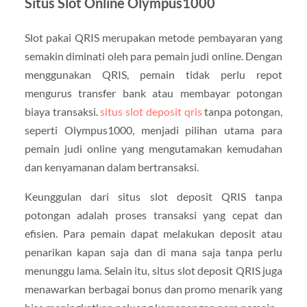
Situs Slot Online Olympus1000
Slot pakai QRIS merupakan metode pembayaran yang
semakin diminati oleh para pemain judi online. Dengan
menggunakan QRIS, pemain tidak perlu repot
mengurus transfer bank atau membayar potongan
biaya transaksi.
situs slot deposit qris
tanpa potongan,
seperti Olympus1000, menjadi pilihan utama para
pemain judi online yang mengutamakan kemudahan
dan kenyamanan dalam bertransaksi.
Keunggulan dari situs slot deposit QRIS tanpa
potongan adalah proses transaksi yang cepat dan
efisien. Para pemain dapat melakukan deposit atau
penarikan kapan saja dan di mana saja tanpa perlu
menunggu lama. Selain itu, situs slot deposit QRIS juga
menawarkan berbagai bonus dan promo menarik yang