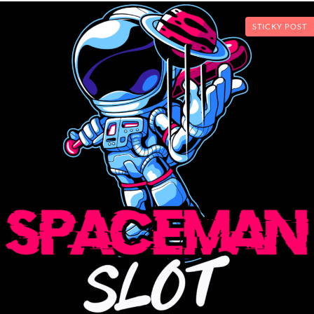
STICKY POST