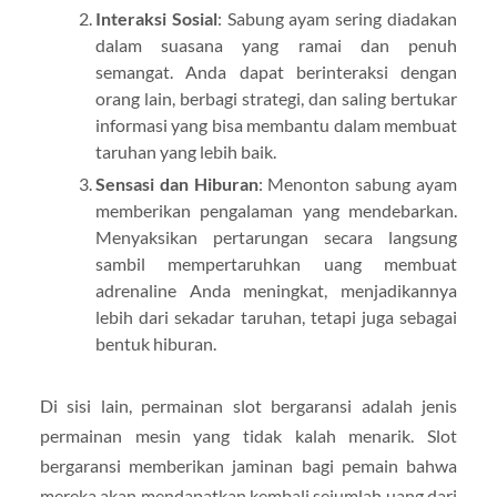
Interaksi Sosial
: Sabung ayam sering diadakan
dalam suasana yang ramai dan penuh
semangat. Anda dapat berinteraksi dengan
orang lain, berbagi strategi, dan saling bertukar
informasi yang bisa membantu dalam membuat
taruhan yang lebih baik.
Sensasi dan Hiburan
: Menonton sabung ayam
memberikan pengalaman yang mendebarkan.
Menyaksikan pertarungan secara langsung
sambil mempertaruhkan uang membuat
adrenaline Anda meningkat, menjadikannya
lebih dari sekadar taruhan, tetapi juga sebagai
bentuk hiburan.
Di sisi lain, permainan slot bergaransi adalah jenis
permainan mesin yang tidak kalah menarik. Slot
bergaransi memberikan jaminan bagi pemain bahwa
mereka akan mendapatkan kembali sejumlah uang dari