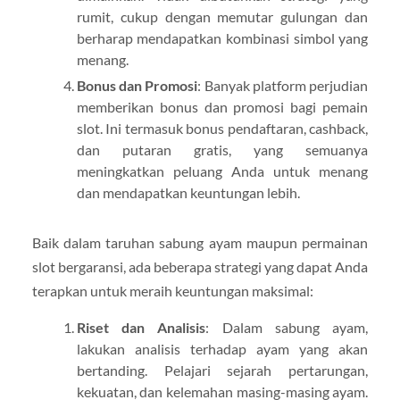
rumit, cukup dengan memutar gulungan dan
berharap mendapatkan kombinasi simbol yang
menang.
Bonus dan Promosi
: Banyak platform perjudian
memberikan bonus dan promosi bagi pemain
slot. Ini termasuk bonus pendaftaran, cashback,
dan putaran gratis, yang semuanya
meningkatkan peluang Anda untuk menang
dan mendapatkan keuntungan lebih.
Baik dalam taruhan sabung ayam maupun permainan
slot bergaransi, ada beberapa strategi yang dapat Anda
terapkan untuk meraih keuntungan maksimal:
Riset dan Analisis
: Dalam sabung ayam,
lakukan analisis terhadap ayam yang akan
bertanding. Pelajari sejarah pertarungan,
kekuatan, dan kelemahan masing-masing ayam.