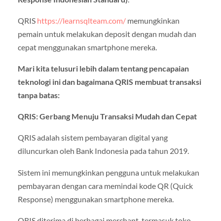
QRIS
https://learnsqlteam.com/
memungkinkan
pemain untuk melakukan deposit dengan mudah dan
cepat menggunakan smartphone mereka.
Mari kita telusuri lebih dalam tentang pencapaian
teknologi ini dan bagaimana QRIS membuat transaksi
tanpa batas:
QRIS: Gerbang Menuju Transaksi Mudah dan Cepat
QRIS adalah sistem pembayaran digital yang
diluncurkan oleh Bank Indonesia pada tahun 2019.
Sistem ini memungkinkan pengguna untuk melakukan
pembayaran dengan cara memindai kode QR (Quick
Response) menggunakan smartphone mereka.
QRIS diterima di berbagai merchant, termasuk toko,