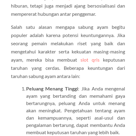
hiburan, tetapi juga menjadi ajang bersosialisasi dan
mempererat hubungan antar penggemar.
Salah satu alasan mengapa sabung ayam begitu
populer adalah karena potensi keuntungannya. Jika
seorang pemain melakukan riset yang baik dan
mengetahui karakter serta kekuatan masing-masing
ayam, mereka bisa membuat
slot qris
keputusan
taruhan yang cerdas. Beberapa keuntungan dari
taruhan sabung ayam antara lain:
Peluang Menang Tinggi
: Jika Anda mengenal
ayam yang bertanding dan memahami gaya
bertarungnya, peluang Anda untuk menang
akan meningkat. Pengetahuan tentang ayam
dan kemampuannya, seperti asal-usul dan
pengalaman bertarung, dapat membantu Anda
membuat keputusan taruhan yang lebih baik.