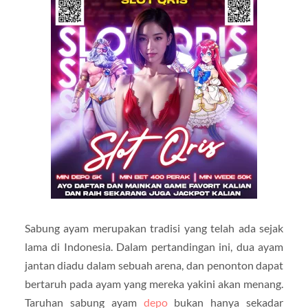
Sabung ayam merupakan tradisi yang telah ada sejak
lama di Indonesia. Dalam pertandingan ini, dua ayam
jantan diadu dalam sebuah arena, dan penonton dapat
bertaruh pada ayam yang mereka yakini akan menang.
Taruhan sabung ayam
depo
bukan hanya sekadar