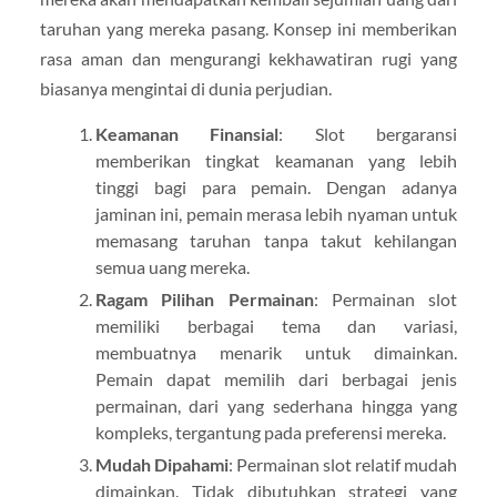
taruhan yang mereka pasang. Konsep ini memberikan
rasa aman dan mengurangi kekhawatiran rugi yang
biasanya mengintai di dunia perjudian.
Keamanan Finansial
: Slot bergaransi
memberikan tingkat keamanan yang lebih
tinggi bagi para pemain. Dengan adanya
jaminan ini, pemain merasa lebih nyaman untuk
memasang taruhan tanpa takut kehilangan
semua uang mereka.
Ragam Pilihan Permainan
: Permainan slot
memiliki berbagai tema dan variasi,
membuatnya menarik untuk dimainkan.
Pemain dapat memilih dari berbagai jenis
permainan, dari yang sederhana hingga yang
kompleks, tergantung pada preferensi mereka.
Mudah Dipahami
: Permainan slot relatif mudah
dimainkan. Tidak dibutuhkan strategi yang