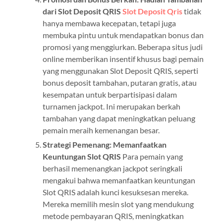
dari Slot Deposit QRIS
Slot Deposit Qris
tidak
hanya membawa kecepatan, tetapi juga
membuka pintu untuk mendapatkan bonus dan
promosi yang menggiurkan. Beberapa situs judi
online memberikan insentif khusus bagi pemain
yang menggunakan Slot Deposit QRIS, seperti
bonus deposit tambahan, putaran gratis, atau
kesempatan untuk berpartisipasi dalam
turnamen jackpot. Ini merupakan berkah
tambahan yang dapat meningkatkan peluang
pemain meraih kemenangan besar.
Strategi Pemenang: Memanfaatkan
Keuntungan Slot QRIS
Para pemain yang
berhasil memenangkan jackpot seringkali
mengakui bahwa memanfaatkan keuntungan
Slot QRIS adalah kunci kesuksesan mereka.
Mereka memilih mesin slot yang mendukung
metode pembayaran QRIS, meningkatkan