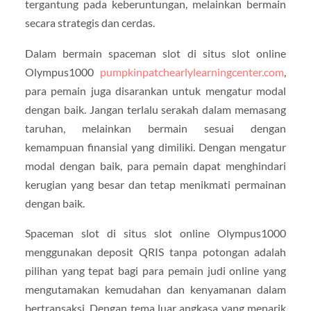
tergantung pada keberuntungan, melainkan bermain
secara strategis dan cerdas.
Dalam bermain spaceman slot di situs slot online
Olympus1000
pumpkinpatchearlylearningcenter.com
,
para pemain juga disarankan untuk mengatur modal
dengan baik. Jangan terlalu serakah dalam memasang
taruhan, melainkan bermain sesuai dengan
kemampuan finansial yang dimiliki. Dengan mengatur
modal dengan baik, para pemain dapat menghindari
kerugian yang besar dan tetap menikmati permainan
dengan baik.
Spaceman slot di situs slot online Olympus1000
menggunakan deposit QRIS tanpa potongan adalah
pilihan yang tepat bagi para pemain judi online yang
mengutamakan kemudahan dan kenyamanan dalam
bertransaksi. Dengan tema luar angkasa yang menarik