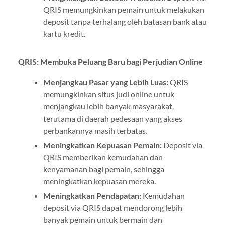
QRIS memungkinkan pemain untuk melakukan
deposit tanpa terhalang oleh batasan bank atau
kartu kredit.
QRIS: Membuka Peluang Baru bagi Perjudian Online
Menjangkau Pasar yang Lebih Luas:
QRIS
memungkinkan situs judi online untuk
menjangkau lebih banyak masyarakat,
terutama di daerah pedesaan yang akses
perbankannya masih terbatas.
Meningkatkan Kepuasan Pemain:
Deposit via
QRIS memberikan kemudahan dan
kenyamanan bagi pemain, sehingga
meningkatkan kepuasan mereka.
Meningkatkan Pendapatan:
Kemudahan
deposit via QRIS dapat mendorong lebih
banyak pemain untuk bermain dan