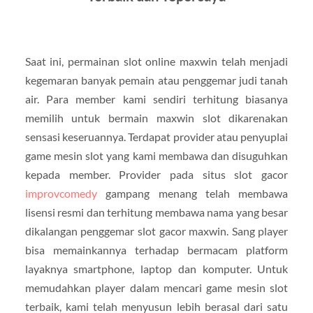
Saat ini, permainan slot online maxwin telah menjadi
kegemaran banyak pemain atau penggemar judi tanah
air. Para member kami sendiri terhitung biasanya
memilih untuk bermain maxwin slot dikarenakan
sensasi keseruannya. Terdapat provider atau penyuplai
game mesin slot yang kami membawa dan disuguhkan
kepada member. Provider pada situs slot gacor
improvcomedy
gampang menang telah membawa
lisensi resmi dan terhitung membawa nama yang besar
dikalangan penggemar slot gacor maxwin. Sang player
bisa memainkannya terhadap bermacam platform
layaknya smartphone, laptop dan komputer. Untuk
memudahkan player dalam mencari game mesin slot
terbaik, kami telah menyusun lebih berasal dari satu