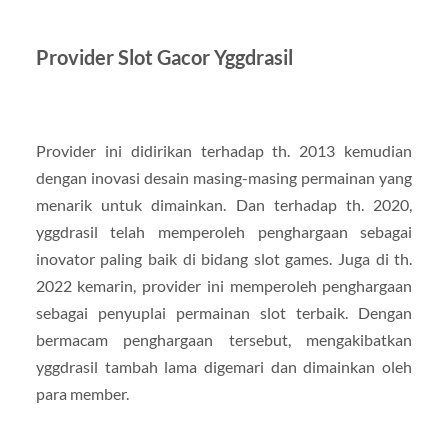
Provider Slot Gacor Yggdrasil
Provider ini didirikan terhadap th. 2013 kemudian
dengan inovasi desain masing-masing permainan yang
menarik untuk dimainkan. Dan terhadap th. 2020,
yggdrasil telah memperoleh penghargaan sebagai
inovator paling baik di bidang slot games. Juga di th.
2022 kemarin, provider ini memperoleh penghargaan
sebagai penyuplai permainan slot terbaik. Dengan
bermacam penghargaan tersebut, mengakibatkan
yggdrasil tambah lama digemari dan dimainkan oleh
para member.