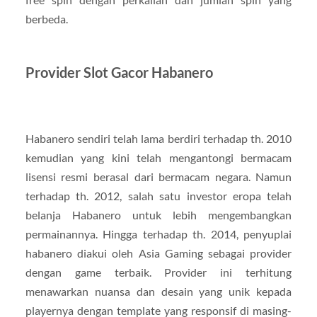
berbeda.
Provider Slot Gacor Habanero
Habanero sendiri telah lama berdiri terhadap th. 2010
kemudian yang kini telah mengantongi bermacam
lisensi resmi berasal dari bermacam negara. Namun
terhadap th. 2012, salah satu investor eropa telah
belanja Habanero untuk lebih mengembangkan
permainannya. Hingga terhadap th. 2014, penyuplai
habanero diakui oleh Asia Gaming sebagai provider
dengan game terbaik. Provider ini terhitung
menawarkan nuansa dan desain yang unik kepada
playernya dengan template yang responsif di masing-