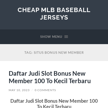
CHEAP MLB BASEBALL
JERSEYS
SHOW MENU
TAG:
SITUS BONUS NEW MEMBER
Daftar Judi Slot Bonus New
Member 100 To Kecil Terbaru
MAY 10, 2023
/
0 COMMENTS
Daftar Judi Slot Bonus New Member 100
To Kecil Terbaru