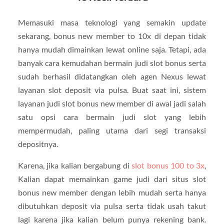
Memasuki masa teknologi yang semakin update
sekarang, bonus new member to 10x di depan tidak
hanya mudah dimainkan lewat online saja. Tetapi, ada
banyak cara kemudahan bermain judi slot bonus serta
sudah berhasil didatangkan oleh agen Nexus lewat
layanan slot deposit via pulsa. Buat saat ini, sistem
layanan judi slot bonus new member di awal jadi salah
satu opsi cara bermain judi slot yang lebih
mempermudah, paling utama dari segi transaksi
depositnya.
Karena, jika kalian bergabung di
slot bonus 100 to 3x
,
Kalian dapat memainkan game judi dari situs slot
bonus new member dengan lebih mudah serta hanya
dibutuhkan deposit via pulsa serta tidak usah takut
lagi karena jika kalian belum punya rekening bank.