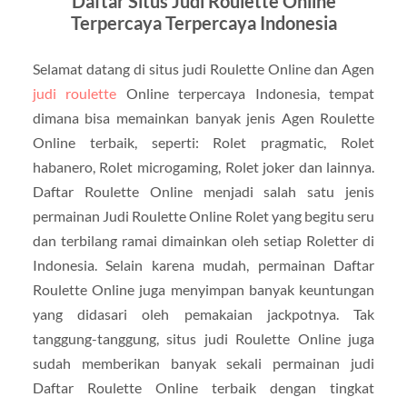
Daftar Situs Judi Roulette Online
Terpercaya Terpercaya Indonesia
Selamat datang di situs judi Roulette Online dan Agen
judi roulette
Online terpercaya Indonesia, tempat
dimana bisa memainkan banyak jenis Agen Roulette
Online terbaik, seperti: Rolet pragmatic, Rolet
habanero, Rolet microgaming, Rolet joker dan lainnya.
Daftar Roulette Online menjadi salah satu jenis
permainan Judi Roulette Online Rolet yang begitu seru
dan terbilang ramai dimainkan oleh setiap Roletter di
Indonesia. Selain karena mudah, permainan Daftar
Roulette Online juga menyimpan banyak keuntungan
yang didasari oleh pemakaian jackpotnya. Tak
tanggung-tanggung, situs judi Roulette Online juga
sudah memberikan banyak sekali permainan judi
Daftar Roulette Online terbaik dengan tingkat