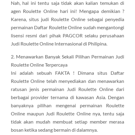
Nah, hal ini tentu saja tidak akan kalian temukan di
agen Roulette Online hari ini! Mengapa demikian ?
Karena, situs judi Roulette Online sebagai penyedia
permainan Daftar Roulette Online sudah mengantongi
lisensi resmi dari pihak PAGCOR selaku perusahaan
Judi Roulette Online Internasional di Philipina.
2. Menawarkan Banyak Sekali Pilihan Permainan Judi
Roulette Online Terpercaya
Ini adalah sebuah FAKTA ! Dimana situs Daftar
Roulette Online telah menyediakan dan menawarkan
ratusan jenis permainan Judi Roulette Online dari
berbagai provider ternama di kawasan Asia. Dengan
banyaknya pilihan mengenai permainan Roulette
Online maupun Judi Roulette Online nya, tentu saja
tidak akan mudah membuat setiap member merasa
bosan ketika sedang bermain di dalamnya.