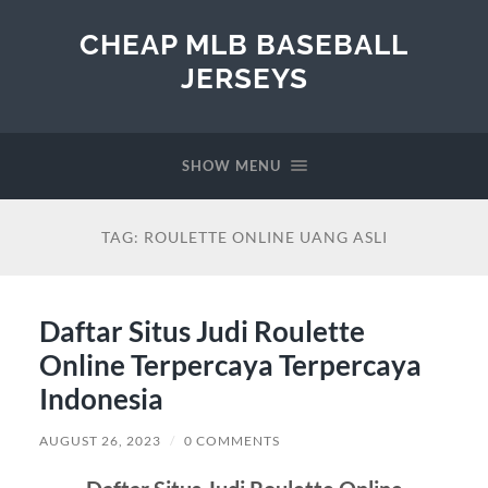
CHEAP MLB BASEBALL
JERSEYS
SHOW MENU
TAG:
ROULETTE ONLINE UANG ASLI
Daftar Situs Judi Roulette
Online Terpercaya Terpercaya
Indonesia
AUGUST 26, 2023
/
0 COMMENTS