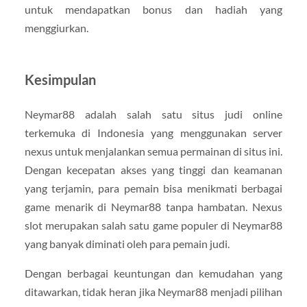
untuk mendapatkan bonus dan hadiah yang
menggiurkan.
Kesimpulan
Neymar88 adalah salah satu situs judi online
terkemuka di Indonesia yang menggunakan server
nexus untuk menjalankan semua permainan di situs ini.
Dengan kecepatan akses yang tinggi dan keamanan
yang terjamin, para pemain bisa menikmati berbagai
game menarik di Neymar88 tanpa hambatan. Nexus
slot merupakan salah satu game populer di Neymar88
yang banyak diminati oleh para pemain judi.
Dengan berbagai keuntungan dan kemudahan yang
ditawarkan, tidak heran jika Neymar88 menjadi pilihan