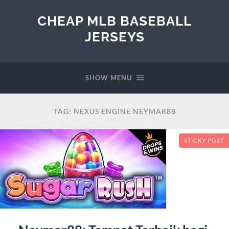
CHEAP MLB BASEBALL
JERSEYS
SHOW MENU
TAG:
NEXUS ENGINE NEYMAR88
STICKY POST