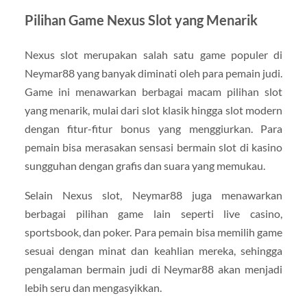
Pilihan Game Nexus Slot yang Menarik
Nexus slot merupakan salah satu game populer di
Neymar88 yang banyak diminati oleh para pemain judi.
Game ini menawarkan berbagai macam pilihan slot
yang menarik, mulai dari slot klasik hingga slot modern
dengan fitur-fitur bonus yang menggiurkan. Para
pemain bisa merasakan sensasi bermain slot di kasino
sungguhan dengan grafis dan suara yang memukau.
Selain Nexus slot, Neymar88 juga menawarkan
berbagai pilihan game lain seperti live casino,
sportsbook, dan poker. Para pemain bisa memilih game
sesuai dengan minat dan keahlian mereka, sehingga
pengalaman bermain judi di Neymar88 akan menjadi
lebih seru dan mengasyikkan.