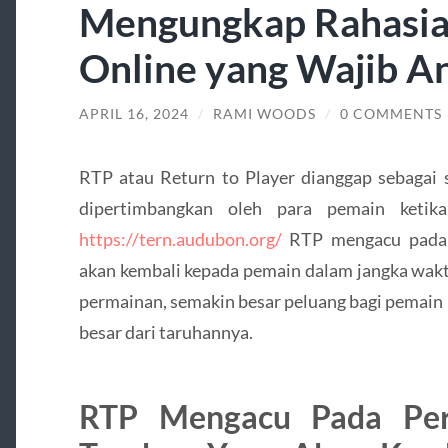
Mengungkap Rahasia
Online yang Wajib A
APRIL 16, 2024
/
RAMI WOODS
/
0 COMMENTS
RTP atau Return to Player dianggap sebagai s
dipertimbangkan oleh para pemain ketika
https://tern.audubon.org/
RTP mengacu pada p
akan kembali kepada pemain dalam jangka wakt
permainan, semakin besar peluang bagi pemain
besar dari taruhannya.
RTP Mengacu Pada Pers