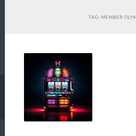
TAG:
MEMBER OLY