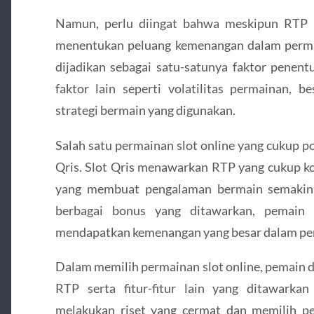
Namun, perlu diingat bahwa meskipun RTP 
menentukan peluang kemenangan dalam permai
dijadikan sebagai satu-satunya faktor penen
faktor lain seperti volatilitas permainan, b
strategi bermain yang digunakan.
Salah satu permainan slot online yang cukup p
Qris. Slot Qris menawarkan RTP yang cukup ko
yang membuat pengalaman bermain semakin 
berbagai bonus yang ditawarkan, pemain 
mendapatkan kemenangan yang besar dalam per
Dalam memilih permainan slot online, pemain 
RTP serta fitur-fitur lain yang ditawarka
melakukan riset yang cermat dan memilih p