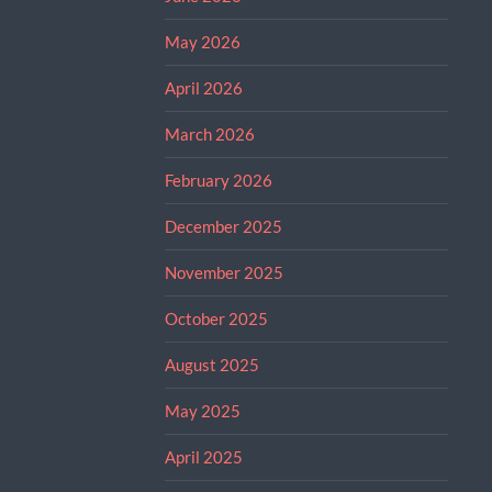
May 2026
April 2026
March 2026
February 2026
December 2025
November 2025
October 2025
August 2025
May 2025
April 2025