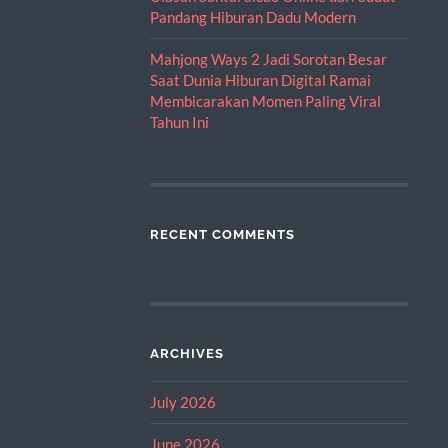
Pandang Hiburan Dadu Modern
Mahjong Ways 2 Jadi Sorotan Besar
Saat Dunia Hiburan Digital Ramai
Membicarakan Momen Paling Viral
Tahun Ini
RECENT COMMENTS
ARCHIVES
July 2026
June 2026