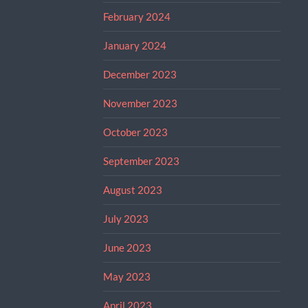
February 2024
January 2024
December 2023
November 2023
October 2023
September 2023
August 2023
July 2023
June 2023
May 2023
April 2023