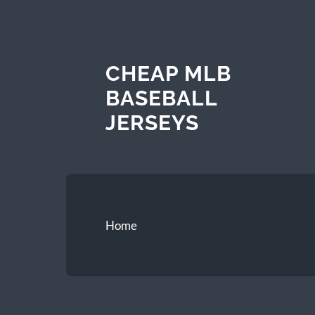
CHEAP MLB
BASEBALL
JERSEYS
Home