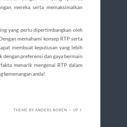
angan mereka serta memaksimalkan
ng yang perlu dipertimbangkan oleh
. Dengan memahami konsep RTP serta
dapat membuat keputusan yang lebih
k dengan preferensi dan gaya bermain
p fakta menarik mengenai RTP dalam
ng kemenangan anda!
THEME BY
ANDERS NORÉN
—
UP ↑