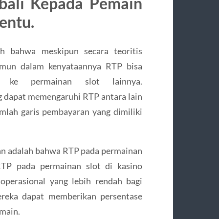
bali Kepada Pemain
entu.
h bahwa meskipun secara teoritis
namun dalam kenyataannya RTP bisa
t ke permainan slot lainnya.
g dapat memengaruhi RTP antara lain
 jumlah garis pembayaran yang dimiliki
kan adalah bahwa RTP pada permainan
 RTP pada permainan slot di kasino
 operasional yang lebih rendah bagi
mereka dapat memberikan persentase
main.