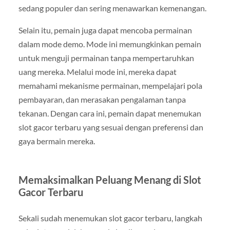
sedang populer dan sering menawarkan kemenangan.
Selain itu, pemain juga dapat mencoba permainan
dalam mode demo. Mode ini memungkinkan pemain
untuk menguji permainan tanpa mempertaruhkan
uang mereka. Melalui mode ini, mereka dapat
memahami mekanisme permainan, mempelajari pola
pembayaran, dan merasakan pengalaman tanpa
tekanan. Dengan cara ini, pemain dapat menemukan
slot gacor terbaru yang sesuai dengan preferensi dan
gaya bermain mereka.
Memaksimalkan Peluang Menang di Slot
Gacor Terbaru
Sekali sudah menemukan slot gacor terbaru, langkah