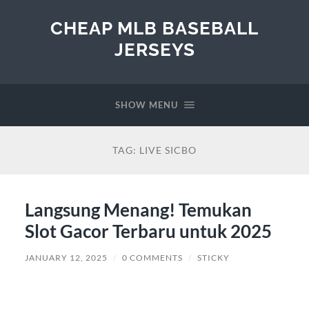
CHEAP MLB BASEBALL
JERSEYS
SHOW MENU
TAG:
LIVE SICBO
Langsung Menang! Temukan
Slot Gacor Terbaru untuk 2025
JANUARY 12, 2025
/
0 COMMENTS
/
STICKY