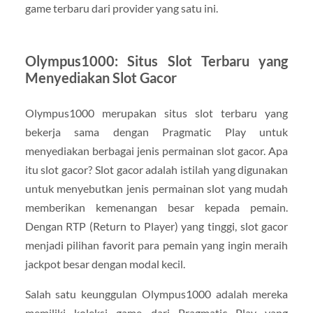
game terbaru dari provider yang satu ini.
Olympus1000: Situs Slot Terbaru yang
Menyediakan Slot Gacor
Olympus1000 merupakan situs slot terbaru yang
bekerja sama dengan Pragmatic Play untuk
menyediakan berbagai jenis permainan slot gacor. Apa
itu slot gacor? Slot gacor adalah istilah yang digunakan
untuk menyebutkan jenis permainan slot yang mudah
memberikan kemenangan besar kepada pemain.
Dengan RTP (Return to Player) yang tinggi, slot gacor
menjadi pilihan favorit para pemain yang ingin meraih
jackpot besar dengan modal kecil.
Salah satu keunggulan Olympus1000 adalah mereka
memiliki koleksi game dari Pragmatic Play yang