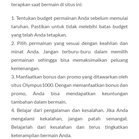
terapkan saat bermain di situs ini:
1. Tentukan budget permainan Anda sebelum memulai
taruhan. Pastikan untuk tidak melebihi batas budget
yang telah Anda tetapkan.
2. Pilih permainan yang sesuai dengan keahlian dan
minat Anda. Jangan terburu-buru dalam memilih
permainan sehingga bisa memaksimalkan peluang
kemenangan.
3. Manfaatkan bonus dan promo yang ditawarkan oleh
situs Olympus1000. Dengan memanfaatkan bonus dan
promo, Anda bisa mendapatkan keuntungan
tambahan dalam bermain.
4. Belajar dari pengalaman dan kesalahan. Jika Anda
mengalami kekalahan, jangan patah semangat.
Belajarlah dari kesalahan dan terus tingkatkan
keterampilan bermain Anda.