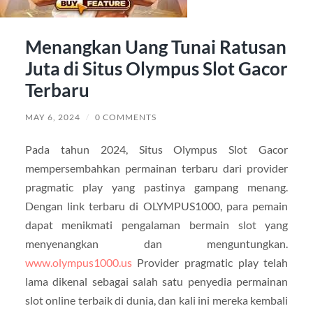
Menangkan Uang Tunai Ratusan
Juta di Situs Olympus Slot Gacor
Terbaru
MAY 6, 2024
/
0 COMMENTS
Pada tahun 2024, Situs Olympus Slot Gacor
mempersembahkan permainan terbaru dari provider
pragmatic play yang pastinya gampang menang.
Dengan link terbaru di OLYMPUS1000, para pemain
dapat menikmati pengalaman bermain slot yang
menyenangkan dan menguntungkan.
www.olympus1000.us
Provider pragmatic play telah
lama dikenal sebagai salah satu penyedia permainan
slot online terbaik di dunia, dan kali ini mereka kembali