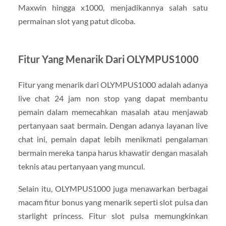
Maxwin hingga x1000, menjadikannya salah satu
permainan slot yang patut dicoba.
Fitur Yang Menarik Dari OLYMPUS1000
Fitur yang menarik dari OLYMPUS1000 adalah adanya
live chat 24 jam non stop yang dapat membantu
pemain dalam memecahkan masalah atau menjawab
pertanyaan saat bermain. Dengan adanya layanan live
chat ini, pemain dapat lebih menikmati pengalaman
bermain mereka tanpa harus khawatir dengan masalah
teknis atau pertanyaan yang muncul.
Selain itu, OLYMPUS1000 juga menawarkan berbagai
macam fitur bonus yang menarik seperti slot pulsa dan
starlight princess. Fitur slot pulsa memungkinkan