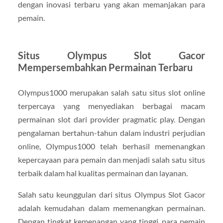
dengan inovasi terbaru yang akan memanjakan para
pemain.
Situs Olympus Slot Gacor
Mempersembahkan Permainan Terbaru
Olympus1000 merupakan salah satu situs slot online
terpercaya yang menyediakan berbagai macam
permainan slot dari provider pragmatic play. Dengan
pengalaman bertahun-tahun dalam industri perjudian
online, Olympus1000 telah berhasil memenangkan
kepercayaan para pemain dan menjadi salah satu situs
terbaik dalam hal kualitas permainan dan layanan.
Salah satu keunggulan dari situs Olympus Slot Gacor
adalah kemudahan dalam memenangkan permainan.
Dengan tingkat kemenangan yang tinggi, para pemain