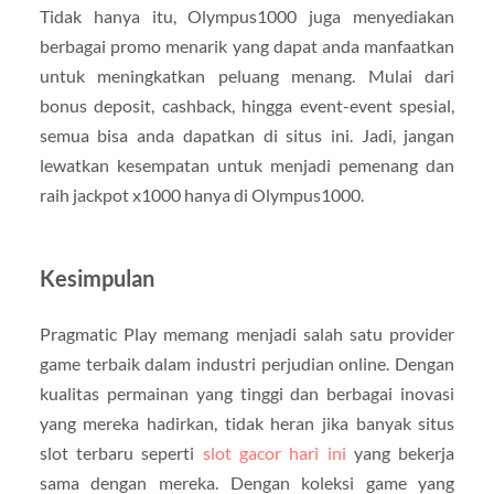
Tidak hanya itu, Olympus1000 juga menyediakan
berbagai promo menarik yang dapat anda manfaatkan
untuk meningkatkan peluang menang. Mulai dari
bonus deposit, cashback, hingga event-event spesial,
semua bisa anda dapatkan di situs ini. Jadi, jangan
lewatkan kesempatan untuk menjadi pemenang dan
raih jackpot x1000 hanya di Olympus1000.
Kesimpulan
Pragmatic Play memang menjadi salah satu provider
game terbaik dalam industri perjudian online. Dengan
kualitas permainan yang tinggi dan berbagai inovasi
yang mereka hadirkan, tidak heran jika banyak situs
slot terbaru seperti
slot gacor hari ini
yang bekerja
sama dengan mereka. Dengan koleksi game yang