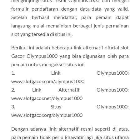
mengunjungi situs resmi Olympus1000 dan mengisi
formulir pendaftaran dengan data-data yang valid.
Setelah berhasil mendaftar, para pemain dapat
langsung mulai memainkan berbagai jenis permainan
slot yang tersedia di situs ini.
Berikut ini adalah beberapa link alternatif official slot
Gacor Olympus1000 yang bisa digunakan oleh para
pemain untuk mengakses situs ini:
1. Link Olympus1000:
www.slotgacor.com/olympus1000
2. Link Alternatif Olympus1000:
www.slotgacor.net/olympus1000
3. Situs Olympus1000:
www.slotgacor.org/olympus1000
Dengan adanya link alternatif resmi seperti di atas,
para pemain tidak perlu khawatir lagi jika situs utama