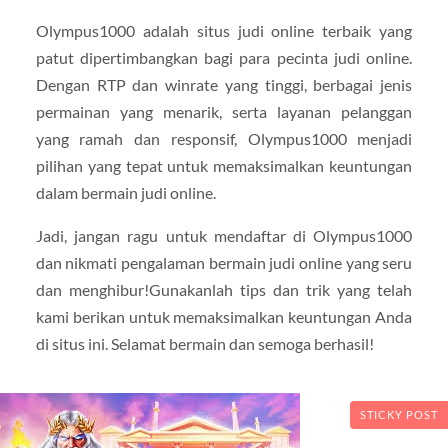
Olympus1000 adalah situs judi online terbaik yang
patut dipertimbangkan bagi para pecinta judi online.
Dengan RTP dan winrate yang tinggi, berbagai jenis
permainan yang menarik, serta layanan pelanggan
yang ramah dan responsif, Olympus1000 menjadi
pilihan yang tepat untuk memaksimalkan keuntungan
dalam bermain judi online.
Jadi, jangan ragu untuk mendaftar di Olympus1000
dan nikmati pengalaman bermain judi online yang seru
dan menghibur!Gunakanlah tips dan trik yang telah
kami berikan untuk memaksimalkan keuntungan Anda
di situs ini. Selamat bermain dan semoga berhasil!
STICKY POST