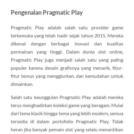
Pengenalan Pragmatic Play
Pragmatic Play adalah salah satu provider game
terkemuka yang telah hadir sejak tahun 2015. Mereka
dikenal dengan berbagai inovasi dan kualitas
permainan yang tinggi. Dalam dunia slot online,
Pragmatic Play juga menjadi salah satu yang paling
populer karena desain grafisnya yang menarik, fitur-
fitur bonus yang menggiurkan, dan kemudahan untuk
dimainkan.
Salah satu keunggulan Pragmatic Play adalah mereka
terus menghadirkan koleksi game yang beragam. Mulai
dari tema klasik hingga tema yang lebih modern, semua
tersedia di dalam portofolio Pragmatic Play. Tidak
heran jika banyak pemain slot yang selalu menantikan