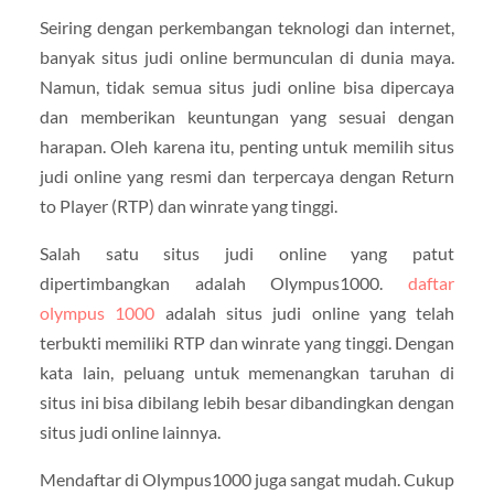
Seiring dengan perkembangan teknologi dan internet,
banyak situs judi online bermunculan di dunia maya.
Namun, tidak semua situs judi online bisa dipercaya
dan memberikan keuntungan yang sesuai dengan
harapan. Oleh karena itu, penting untuk memilih situs
judi online yang resmi dan terpercaya dengan Return
to Player (RTP) dan winrate yang tinggi.
Salah satu situs judi online yang patut
dipertimbangkan adalah Olympus1000.
daftar
olympus 1000
adalah situs judi online yang telah
terbukti memiliki RTP dan winrate yang tinggi. Dengan
kata lain, peluang untuk memenangkan taruhan di
situs ini bisa dibilang lebih besar dibandingkan dengan
situs judi online lainnya.
Mendaftar di Olympus1000 juga sangat mudah. Cukup