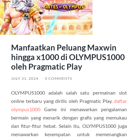
Manfaatkan Peluang Maxwin
hingga x1000 di OLYMPUS1000
oleh Pragmatic Play
JULY 31, 2024
/
0 COMMENTS
OLYMPUS1000 adalah salah satu permainan slot
online terbaru yang dirilis oleh Pragmatic Play.
daftar
olympus1000
Game ini menawarkan pengalaman
bermain yang menarik dengan grafis yang memukau
dan fitur-fitur hebat. Selain itu, OLYMPUS1000 juga
menawarkan kesempatan untuk memenangkan