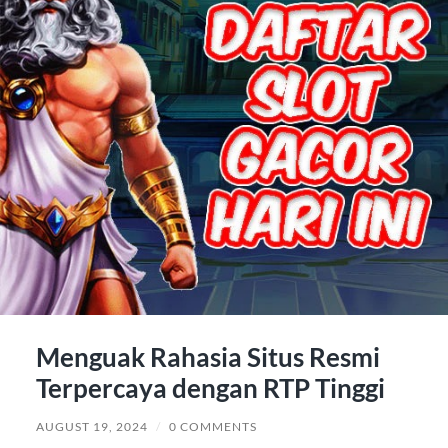
Menguak Rahasia Situs Resmi
Terpercaya dengan RTP Tinggi
AUGUST 19, 2024
/
0 COMMENTS