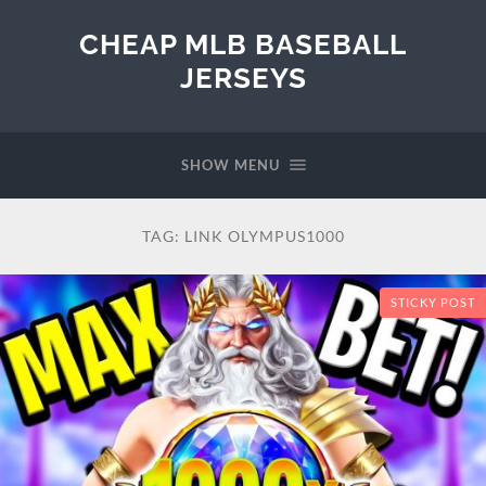
CHEAP MLB BASEBALL
JERSEYS
SHOW MENU
TAG:
LINK OLYMPUS1000
STICKY POST