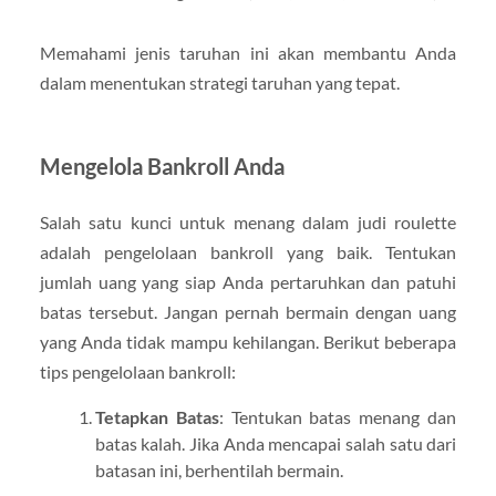
Memahami jenis taruhan ini akan membantu Anda
dalam menentukan strategi taruhan yang tepat.
Mengelola Bankroll Anda
Salah satu kunci untuk menang dalam judi roulette
adalah pengelolaan bankroll yang baik. Tentukan
jumlah uang yang siap Anda pertaruhkan dan patuhi
batas tersebut. Jangan pernah bermain dengan uang
yang Anda tidak mampu kehilangan. Berikut beberapa
tips pengelolaan bankroll:
Tetapkan Batas
: Tentukan batas menang dan
batas kalah. Jika Anda mencapai salah satu dari
batasan ini, berhentilah bermain.