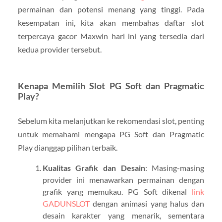
permainan dan potensi menang yang tinggi. Pada
kesempatan ini, kita akan membahas daftar slot
terpercaya gacor Maxwin hari ini yang tersedia dari
kedua provider tersebut.
Kenapa Memilih Slot PG Soft dan Pragmatic
Play?
Sebelum kita melanjutkan ke rekomendasi slot, penting
untuk memahami mengapa PG Soft dan Pragmatic
Play dianggap pilihan terbaik.
Kualitas Grafik dan Desain
: Masing-masing
provider ini menawarkan permainan dengan
grafik yang memukau. PG Soft dikenal
link
GADUNSLOT
dengan animasi yang halus dan
desain karakter yang menarik, sementara