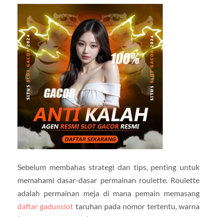
Sebelum membahas strategi dan tips, penting untuk
memahami dasar-dasar permainan roulette. Roulette
adalah permainan meja di mana pemain memasang
daftar gadunslot
taruhan pada nomor tertentu, warna