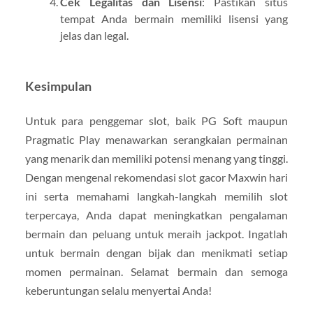
Cek Legalitas dan Lisensi
: Pastikan situs
tempat Anda bermain memiliki lisensi yang
jelas dan legal.
Kesimpulan
Untuk para penggemar slot, baik PG Soft maupun
Pragmatic Play menawarkan serangkaian permainan
yang menarik dan memiliki potensi menang yang tinggi.
Dengan mengenal rekomendasi slot gacor Maxwin hari
ini serta memahami langkah-langkah memilih slot
terpercaya, Anda dapat meningkatkan pengalaman
bermain dan peluang untuk meraih jackpot. Ingatlah
untuk bermain dengan bijak dan menikmati setiap
momen permainan. Selamat bermain dan semoga
keberuntungan selalu menyertai Anda!