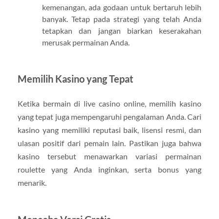
kemenangan, ada godaan untuk bertaruh lebih
banyak. Tetap pada strategi yang telah Anda
tetapkan dan jangan biarkan keserakahan
merusak permainan Anda.
Memilih Kasino yang Tepat
Ketika bermain di live casino online, memilih kasino
yang tepat juga mempengaruhi pengalaman Anda. Cari
kasino yang memiliki reputasi baik, lisensi resmi, dan
ulasan positif dari pemain lain. Pastikan juga bahwa
kasino tersebut menawarkan variasi permainan
roulette yang Anda inginkan, serta bonus yang
menarik.