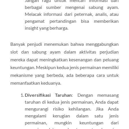
Jangan ragu untuk mencari informasi dari
berbagai sumber mengenai sabung ayam.
Melacak informasi dari peternak, analis, atau
pengamat pertandingan bisa memberikan
insight yang berharga.
Banyak penjudi menemukan bahwa menggabungkan
slot dan sabung ayam dalam aktivitas perjudian
mereka dapat meningkatkan kesenangan dan peluang
keuntungan. Meskipun kedua jenis permainan memiliki
mekanisme yang berbeda, ada beberapa cara untuk
memanfaatkan keduanya.
Diversifikasi Taruhan
: Dengan memasang
taruhan di kedua jenis permainan, Anda dapat
mengurangi risiko kehilangan. Jika Anda
mengalami kerugian dalam satu jenis
permainan, mungkin keuntungan dari