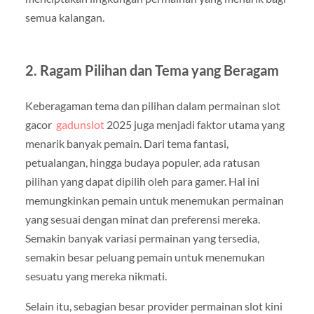
semua kalangan.
2. Ragam Pilihan dan Tema yang Beragam
Keberagaman tema dan pilihan dalam permainan slot
gacor
gadunslot
2025 juga menjadi faktor utama yang
menarik banyak pemain. Dari tema fantasi,
petualangan, hingga budaya populer, ada ratusan
pilihan yang dapat dipilih oleh para gamer. Hal ini
memungkinkan pemain untuk menemukan permainan
yang sesuai dengan minat dan preferensi mereka.
Semakin banyak variasi permainan yang tersedia,
semakin besar peluang pemain untuk menemukan
sesuatu yang mereka nikmati.
Selain itu, sebagian besar provider permainan slot kini