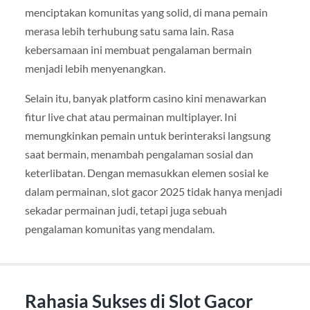
menciptakan komunitas yang solid, di mana pemain
merasa lebih terhubung satu sama lain. Rasa
kebersamaan ini membuat pengalaman bermain
menjadi lebih menyenangkan.
Selain itu, banyak platform casino kini menawarkan
fitur live chat atau permainan multiplayer. Ini
memungkinkan pemain untuk berinteraksi langsung
saat bermain, menambah pengalaman sosial dan
keterlibatan. Dengan memasukkan elemen sosial ke
dalam permainan, slot gacor 2025 tidak hanya menjadi
sekadar permainan judi, tetapi juga sebuah
pengalaman komunitas yang mendalam.
Rahasia Sukses di Slot Gacor