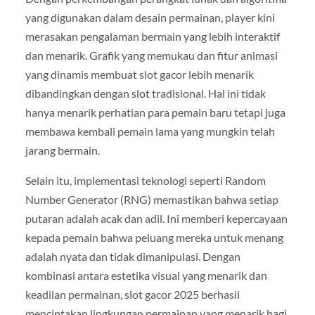
yang digunakan dalam desain permainan, player kini
merasakan pengalaman bermain yang lebih interaktif
dan menarik. Grafik yang memukau dan fitur animasi
yang dinamis membuat slot gacor lebih menarik
dibandingkan dengan slot tradisional. Hal ini tidak
hanya menarik perhatian para pemain baru tetapi juga
membawa kembali pemain lama yang mungkin telah
jarang bermain.
Selain itu, implementasi teknologi seperti Random
Number Generator (RNG) memastikan bahwa setiap
putaran adalah acak dan adil. Ini memberi kepercayaan
kepada pemain bahwa peluang mereka untuk menang
adalah nyata dan tidak dimanipulasi. Dengan
kombinasi antara estetika visual yang menarik dan
keadilan permainan, slot gacor 2025 berhasil
menciptakan lingkungan permainan yang menarik bagi