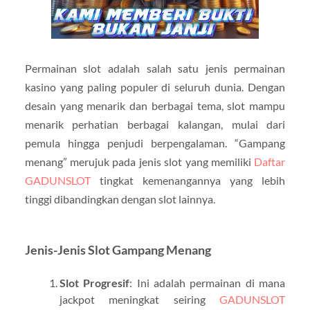
Permainan slot adalah salah satu jenis permainan
kasino yang paling populer di seluruh dunia. Dengan
desain yang menarik dan berbagai tema, slot mampu
menarik perhatian berbagai kalangan, mulai dari
pemula hingga penjudi berpengalaman. “Gampang
menang” merujuk pada jenis slot yang memiliki
Daftar
GADUNSLOT
tingkat kemenangannya yang lebih
tinggi dibandingkan dengan slot lainnya.
Jenis-Jenis Slot Gampang Menang
Slot Progresif
: Ini adalah permainan di mana
jackpot meningkat seiring
GADUNSLOT