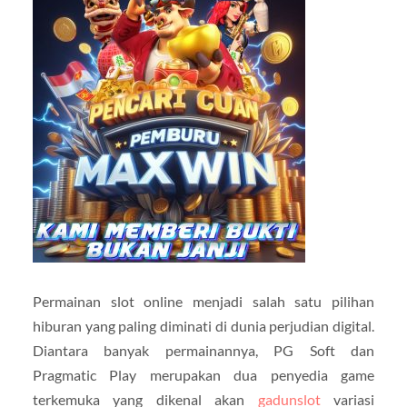
Permainan slot online menjadi salah satu pilihan
hiburan yang paling diminati di dunia perjudian digital.
Diantara banyak permainannya, PG Soft dan
Pragmatic Play merupakan dua penyedia game
terkemuka yang dikenal akan
gadunslot
variasi