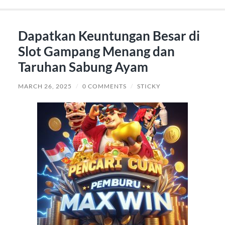
Dapatkan Keuntungan Besar di
Slot Gampang Menang dan
Taruhan Sabung Ayam
MARCH 26, 2025
/
0 COMMENTS
/
STICKY