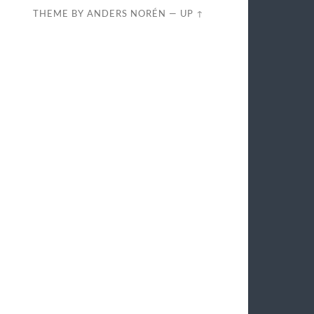
THEME BY
ANDERS NORÉN
—
UP ↑