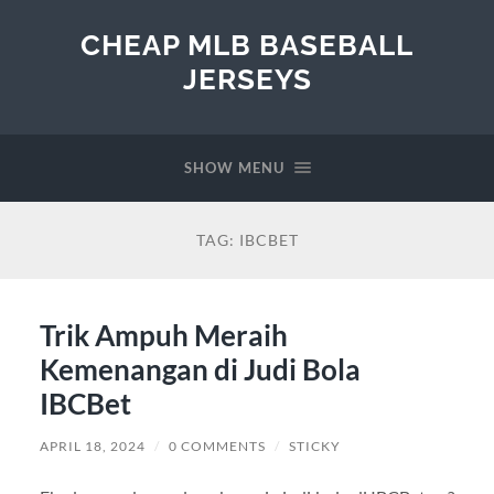
CHEAP MLB BASEBALL
JERSEYS
SHOW MENU
TAG:
IBCBET
Trik Ampuh Meraih
Kemenangan di Judi Bola
IBCBet
APRIL 18, 2024
/
0 COMMENTS
/
STICKY