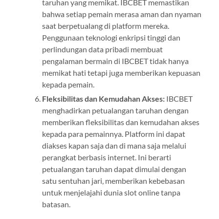
taruhan yang memikat. IBCBET memastikan
bahwa setiap pemain merasa aman dan nyaman
saat berpetualang di platform mereka.
Penggunaan teknologi enkripsi tinggi dan
perlindungan data pribadi membuat
pengalaman bermain di IBCBET tidak hanya
memikat hati tetapi juga memberikan kepuasan
kepada pemain.
Fleksibilitas dan Kemudahan Akses:
IBCBET
menghadirkan petualangan taruhan dengan
memberikan fleksibilitas dan kemudahan akses
kepada para pemainnya. Platform ini dapat
diakses kapan saja dan di mana saja melalui
perangkat berbasis internet. Ini berarti
petualangan taruhan dapat dimulai dengan
satu sentuhan jari, memberikan kebebasan
untuk menjelajahi dunia slot online tanpa
batasan.