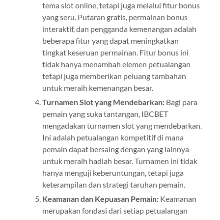
tema slot online, tetapi juga melalui fitur bonus
yang seru. Putaran gratis, permainan bonus
interaktif, dan pengganda kemenangan adalah
beberapa fitur yang dapat meningkatkan
tingkat keseruan permainan. Fitur bonus ini
tidak hanya menambah elemen petualangan
tetapi juga memberikan peluang tambahan
untuk meraih kemenangan besar.
Turnamen Slot yang Mendebarkan:
Bagi para
pemain yang suka tantangan, IBCBET
mengadakan turnamen slot yang mendebarkan.
Ini adalah petualangan kompetitif di mana
pemain dapat bersaing dengan yang lainnya
untuk meraih hadiah besar. Turnamen ini tidak
hanya menguji keberuntungan, tetapi juga
keterampilan dan strategi taruhan pemain.
Keamanan dan Kepuasan Pemain:
Keamanan
merupakan fondasi dari setiap petualangan