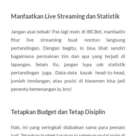
Manfaatkan Live Streaming dan Statistik
Jangan asal nebak! Pas lagi main di IBCBet, manfaatin
fitur live streaming buat nonton langsung
pertandingan. Dengan begitu, lo bisa lihat sendiri
bagaimana permainan tim dan apa yang terjadi di
lapangan. Selain itu, jangan lupa cek statistik
pertandingan juga. Data-data kayak head-to-head,
jumlah tendangan, atau posisi di klasemen bisa jadi
penentu kemenangan lo, bro!
Tetapkan Budget dan Tetap Disiplin
Nah, ini yang seringkali diabaikan sama para pemain
judi. Tetapkan budget taruhan lo sebelum mulai main di