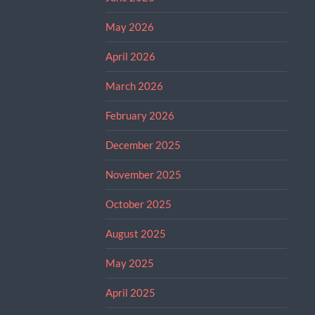
May 2026
April 2026
March 2026
February 2026
December 2025
November 2025
October 2025
August 2025
May 2025
April 2025