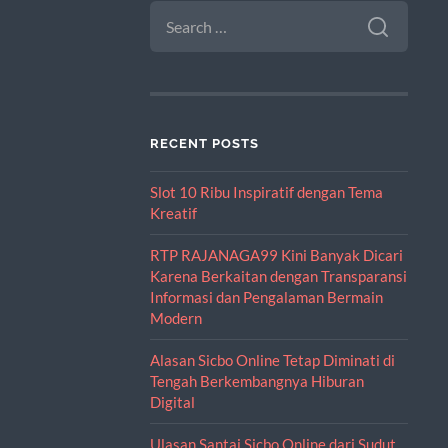
SEARCH
FOR:
RECENT POSTS
Slot 10 Ribu Inspiratif dengan Tema
Kreatif
RTP RAJANAGA99 Kini Banyak Dicari
Karena Berkaitan dengan Transparansi
Informasi dan Pengalaman Bermain
Modern
Alasan Sicbo Online Tetap Diminati di
Tengah Berkembangnya Hiburan
Digital
Ulasan Santai Sicbo Online dari Sudut