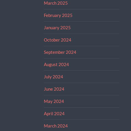
March 2025
February 2025
January 2025
October 2024
September 2024
August 2024
July 2024
June 2024
May 2024
April 2024
March 2024