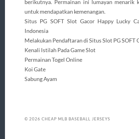
berikutnya. Permainan ini lumayan menarik k
untuk mendapatkan kemenangan.
Situs PG SOFT Slot Gacor Happy Lucky Cat
Indonesia
Melakukan Pendaftaran di Situs Slot PG SOFT G
Kenali Istilah Pada Game Slot
Permainan Togel Online
Koi Gate
Sabung Ayam
© 2026
CHEAP MLB BASEBALL JERSEYS