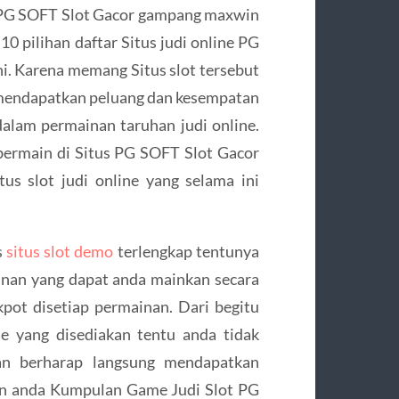
di PG SOFT Slot Gacor gampang maxwin
 pilihan daftar Situs judi online PG
ni. Karena memang Situs slot tersebut
 mendapatkan peluang dan kesempatan
dalam permainan taruhan judi online.
ermain di Situs PG SOFT Slot Gacor
us slot judi online yang selama ini
s
situs slot demo
terlengkap tentunya
inan yang dapat anda mainkan secara
ot disetiap permainan. Dari begitu
e yang disediakan tentu anda tidak
n berharap langsung mendapatkan
an anda Kumpulan Game Judi Slot PG