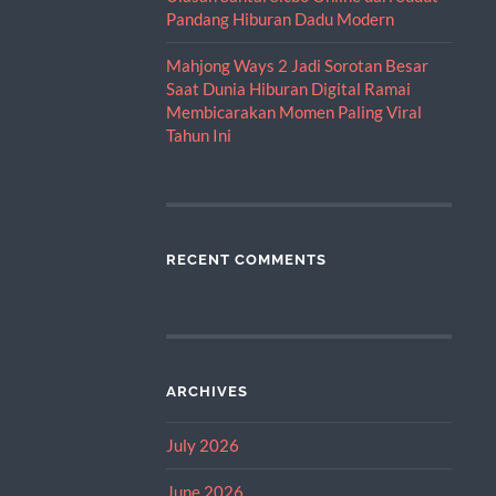
Pandang Hiburan Dadu Modern
Mahjong Ways 2 Jadi Sorotan Besar
Saat Dunia Hiburan Digital Ramai
Membicarakan Momen Paling Viral
Tahun Ini
RECENT COMMENTS
ARCHIVES
July 2026
June 2026