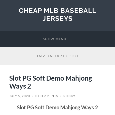
CHEAP MLB BASEBALL
JERSEYS
SHOW MENU
TAG:
DAFTAR PG SLOT
Slot PG Soft Demo Mahjong
Ways 2
JULY 5, 2023
/
0 COMMENTS
/
STICKY
Slot PG Soft Demo Mahjong Ways 2