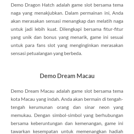
Demo Dragon Hatch adalah game slot bersama tema
naga yang menakjubkan. Dalam permainan ini, Anda
akan merasakan sensasi menangkap dan melatih naga
untuk jadi lebih kuat. Dilengkapi bersama fitur-fitur
yang unik dan bonus yang menarik, game ini sesuai
untuk para fans slot yang menginginkan merasakan
sensasi petualangan yang berbeda.
Demo Dream Macau
Demo Dream Macau adalah game slot bersama tema
kota Macau yang indah. Anda akan bermain di tengah-
tengah kerumunan orang dan sinar neon yang
memukau. Dengan simbol-simbol yang berhubungan
bersama keberuntungan dan kemenangan, game ini
tawarkan kesempatan untuk memenangkan hadiah