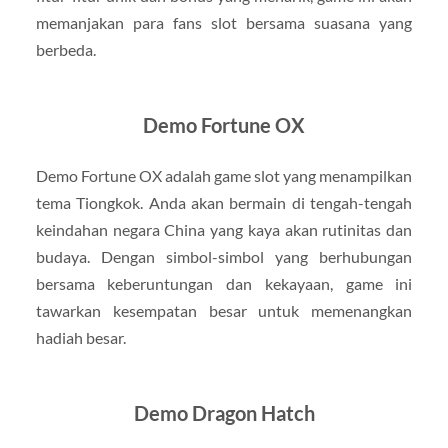
memanjakan para fans slot bersama suasana yang
berbeda.
Demo Fortune OX
Demo Fortune OX adalah game slot yang menampilkan
tema Tiongkok. Anda akan bermain di tengah-tengah
keindahan negara China yang kaya akan rutinitas dan
budaya. Dengan simbol-simbol yang berhubungan
bersama keberuntungan dan kekayaan, game ini
tawarkan kesempatan besar untuk memenangkan
hadiah besar.
Demo Dragon Hatch