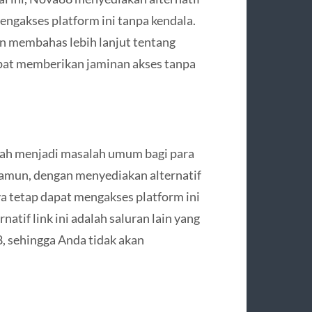
engakses platform ini tanpa kendala.
n membahas lebih lanjut tentang
apat memberikan jaminan akses tanpa
lah menjadi masalah umum bagi para
Namun, dengan menyediakan alternatif
 tetap dapat mengakses platform ini
atif link ini adalah saluran lain yang
, sehingga Anda tidak akan