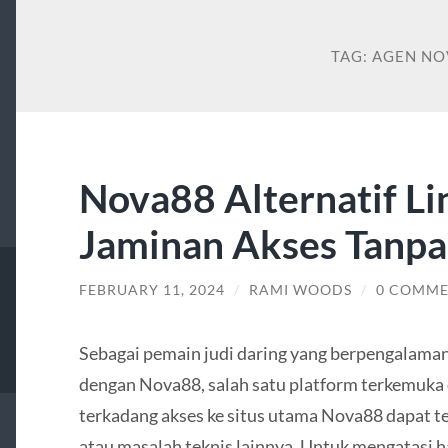
TAG:
AGEN NO
Nova88 Alternatif Li
Jaminan Akses Tanpa
FEBRUARY 11, 2024
/
RAMI WOODS
/
0 COMME
Sebagai pemain judi daring yang berpengalaman
dengan Nova88, salah satu platform terkemuka 
terkadang akses ke situs utama Nova88 dapat t
atau masalah teknis lainnya. Untuk mengatasi h