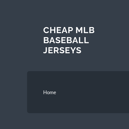
CHEAP MLB
BASEBALL
JERSEYS
Home