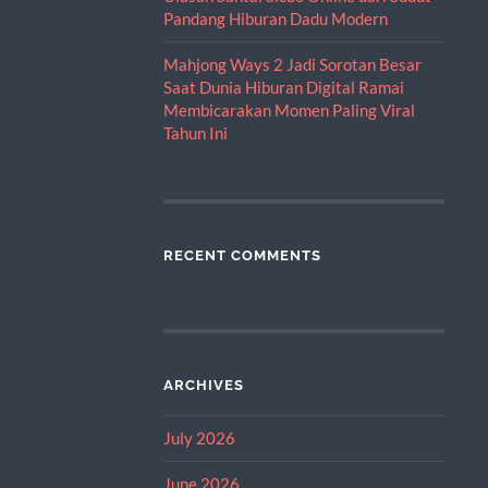
Pandang Hiburan Dadu Modern
Mahjong Ways 2 Jadi Sorotan Besar
Saat Dunia Hiburan Digital Ramai
Membicarakan Momen Paling Viral
Tahun Ini
RECENT COMMENTS
ARCHIVES
July 2026
June 2026