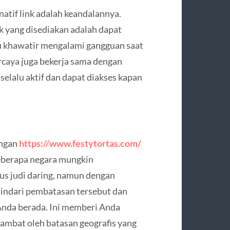
atif link adalah keandalannya.
k yang disediakan adalah dapat
lu khawatir mengalami gangguan saat
caya juga bekerja sama dengan
selalu aktif dan dapat diakses kapan
ungan
https://www.festytortas.com/
Beberapa negara mungkin
s judi daring, namun dengan
hindari pembatasan tersebut dan
nda berada. Ini memberi Anda
hambat oleh batasan geografis yang