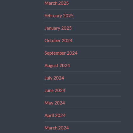
March 2025
February 2025
January 2025
October 2024
September 2024
August 2024
July 2024
June 2024
May 2024
April 2024
March 2024