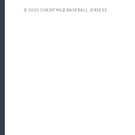
© 2026
CHEAP MLB BASEBALL JERSEYS