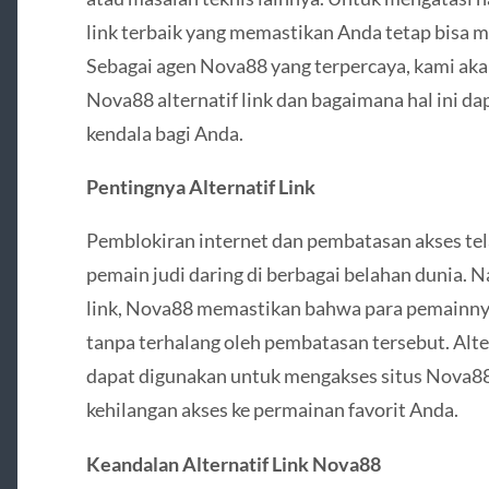
link terbaik yang memastikan Anda tetap bisa m
Sebagai agen Nova88 yang terpercaya, kami aka
Nova88 alternatif link dan bagaimana hal ini d
kendala bagi Anda.
Pentingnya Alternatif Link
Pemblokiran internet dan pembatasan akses te
pemain judi daring di berbagai belahan dunia. 
link, Nova88 memastikan bahwa para pemainnya
tanpa terhalang oleh pembatasan tersebut. Altern
dapat digunakan untuk mengakses situs Nova88
kehilangan akses ke permainan favorit Anda.
Keandalan Alternatif Link Nova88